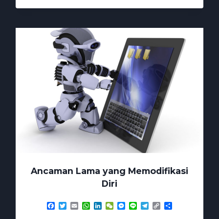
MENGGILA
CHATGPT
IKUT
JADI
KORBAN
Ancaman Lama yang Memodifikasi
Diri
Facebook
Twitter
Email
WhatsApp
LinkedIn
WeChat
Messenger
Line
Telegram
Copy
Share
Link