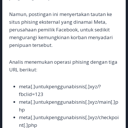
Namun, postingan ini menyertakan tautan ke
situs phising eksternal yang dinamai Meta,
perusahaan pemilik Facebook, untuk sedikit
mengurangi kemungkinan korban menyadari
penipuan tersebut.
Analis menemukan operasi phising dengan tiga
URL berikut:
meta[.]untukpenggunabisnis[.]xyz/?
fbclid=123
meta[.]untukpenggunabisnis[.]xyz/main[.]p
hp
meta[.]untukpenggunabisnis[.]xyz/checkpoi
nt[.]php