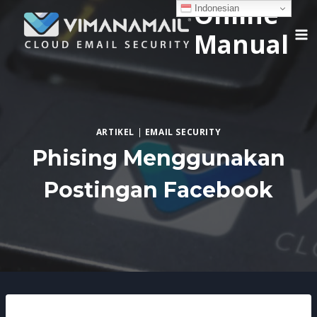
Online
Skip
Indonesian
to
Manual
content
ARTIKEL
|
EMAIL SECURITY
Phising Menggunakan
Postingan Facebook