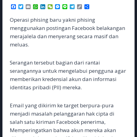
F
T
E
W
L
W
M
L
T
C
S
a
w
m
h
i
e
e
i
e
o
h
c
i
a
a
n
C
s
n
l
p
a
Operasi phising baru yakni phising
e
t
i
t
k
h
s
e
e
y
r
b
t
l
s
e
a
e
g
L
e
menggunakan postingan Facebook belakangan
o
e
A
d
t
n
r
i
merajalela dan menyerang secara masif dan
o
r
p
I
g
a
n
k
p
n
e
m
k
meluas.
r
Serangan tersebut bagian dari rantai
serangannya untuk mengelabui pengguna agar
memberikan kredensial akun dan informasi
identitas pribadi (PII) mereka.
Email yang dikirim ke target berpura-pura
menjadi masalah pelanggaran hak cipta di
salah satu kiriman Facebook penerima,
Memperingatkan bahwa akun mereka akan