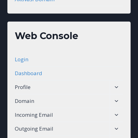
Web Console
Login
Dashboard
Toggle
Profile
child
Toggle
Domain
menu
child
Toggle
Incoming Email
menu
child
Toggle
Outgoing Email
menu
child