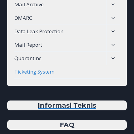
Toggle
Mail Archive
menu
child
Toggle
DMARC
menu
child
Toggle
Data Leak Protection
menu
child
Toggle
Mail Report
menu
child
Toggle
Quarantine
menu
child
Ticketing System
menu
Informasi Teknis
FAQ