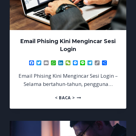
Email Phising Kini Mengincar Sesi
Login
Facebook
Twitter
Email
WhatsApp
LinkedIn
WeChat
Messenger
Line
Telegram
Copy
Share
Link
Email Phising Kini Mengincar Sesi Login –
Selama bertahun-tahun, pengguna…
EMAIL
< BACA >
PHISING
KINI
MENGINCAR
SESI
LOGIN