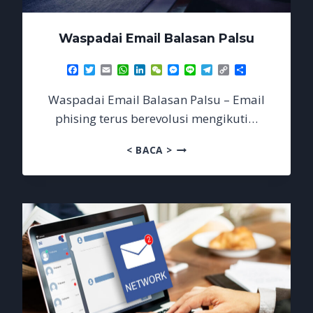
Waspadai Email Balasan Palsu
Facebook
Twitter
Email
WhatsApp
LinkedIn
WeChat
Messenger
Line
Telegram
Copy
Share
Link
Waspadai Email Balasan Palsu – Email
phising terus berevolusi mengikuti…
WASPADAI
< BACA >
EMAIL
BALASAN
PALSU