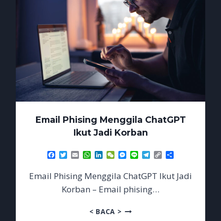
Email Phising Menggila ChatGPT
Ikut Jadi Korban
Facebook
Twitter
Email
WhatsApp
LinkedIn
WeChat
Messenger
Line
Telegram
Copy
Share
Link
Email Phising Menggila ChatGPT Ikut Jadi
Korban – Email phising…
EMAIL
< BACA >
PHISING