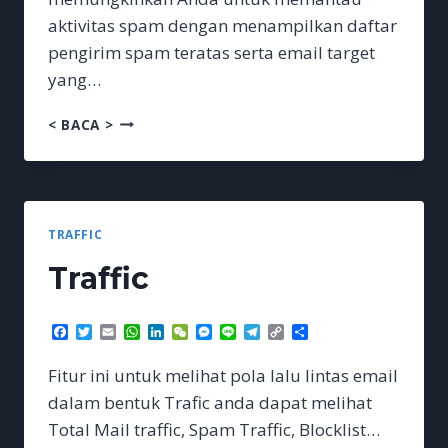
aktivitas spam dengan menampilkan daftar
pengirim spam teratas serta email target
yang…
SPAM
< BACA >
TRAFFIC
Traffic
Facebook
Twitter
Email
WhatsApp
LinkedIn
WeChat
Messenger
Line
Telegram
Copy
Share
Link
Fitur ini untuk melihat pola lalu lintas email
dalam bentuk Trafic anda dapat melihat
Total Mail traffic, Spam Traffic, Blocklist…