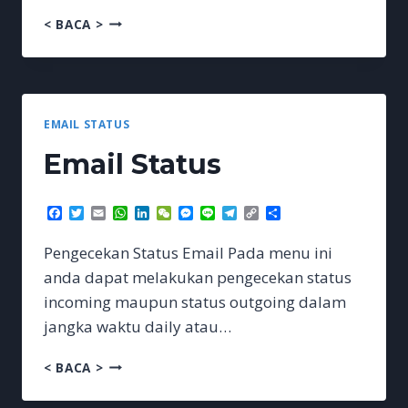
TRAFFIC
< BACA >
EMAIL STATUS
Email Status
Facebook
Twitter
Email
WhatsApp
LinkedIn
WeChat
Messenger
Line
Telegram
Copy
Share
Link
Pengecekan Status Email Pada menu ini
anda dapat melakukan pengecekan status
incoming maupun status outgoing dalam
jangka waktu daily atau…
EMAIL
< BACA >
STATUS