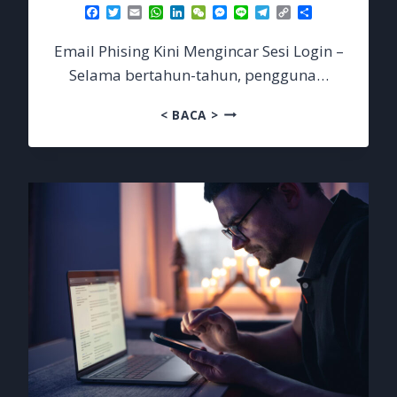
Facebook
Twitter
Email
WhatsApp
LinkedIn
WeChat
Messenger
Line
Telegram
Copy
Share
Link
Email Phising Kini Mengincar Sesi Login –
Selama bertahun-tahun, pengguna…
EMAIL
< BACA >
PHISING
KINI
MENGINCAR
SESI
LOGIN