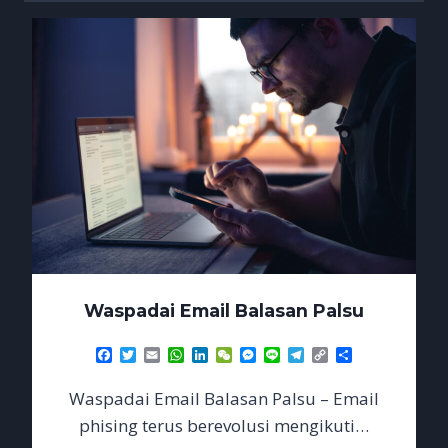
Waspadai Email Balasan Palsu
Facebook
Twitter
Email
WhatsApp
LinkedIn
WeChat
Messenger
Line
Telegram
Copy
Share
Link
Waspadai Email Balasan Palsu – Email
phising terus berevolusi mengikuti…