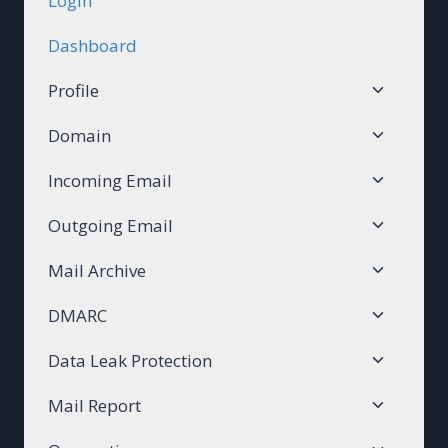
Login
Dashboard
Toggle
Profile
child
Toggle
Domain
menu
child
Toggle
Incoming Email
menu
child
Toggle
Outgoing Email
menu
child
Toggle
Mail Archive
menu
child
Toggle
DMARC
menu
child
Toggle
Data Leak Protection
menu
child
Toggle
Mail Report
menu
child