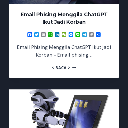
Email Phising Menggila ChatGPT
Ikut Jadi Korban
Facebook
Twitter
Email
WhatsApp
LinkedIn
WeChat
Messenger
Line
Telegram
Copy
Share
Link
Email Phising Menggila ChatGPT Ikut Jadi
Korban – Email phising…
EMAIL
< BACA >
PHISING
MENGGILA
CHATGPT
IKUT
JADI
KORBAN