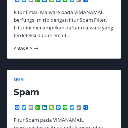
Link
Fitur Email Malware pada VIMANAMAIL
berfungsi mirip dengan fitur Spam Filter.
Fitur ini menampilkan daftar malware yang
terdeteksi dalam email…
MALWARE
< BACA >
SPAM
Spam
Facebook
Twitter
Email
WhatsApp
LinkedIn
WeChat
Messenger
Line
Telegram
Copy
Share
Link
Fitur Spam pada VIMANAMAIL
memungkinkan Anda untuk memantau