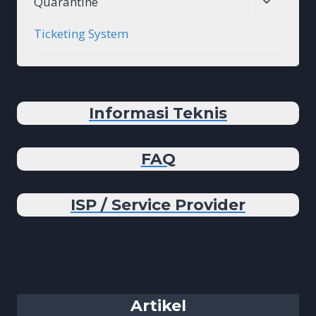
Toggle
Quarantine
menu
child
Ticketing System
menu
Informasi Teknis
FAQ
ISP / Service Provider
Artikel