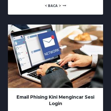
WASPADAI
< BACA >
EMAIL
BALASAN
PALSU
Email Phising Kini Mengincar Sesi
Login