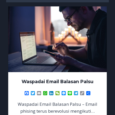
Waspadai Email Balasan Palsu
Facebook
Twitter
Email
WhatsApp
LinkedIn
WeChat
Messenger
Line
Telegram
Copy
Share
Link
Waspadai Email Balasan Palsu – Email
phising terus berevolusi mengikuti…