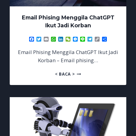
Email Phising Menggila ChatGPT
Ikut Jadi Korban
Facebook
Twitter
Email
WhatsApp
LinkedIn
WeChat
Messenger
Line
Telegram
Copy
Share
Link
Email Phising Menggila ChatGPT Ikut Jadi
Korban – Email phising…
EMAIL
< BACA >
PHISING
MENGGILA
CHATGPT
IKUT
JADI
KORBAN