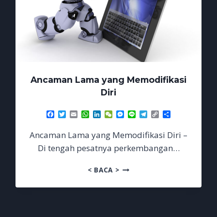
Ancaman Lama yang Memodifikasi
Diri
Facebook
Twitter
Email
WhatsApp
LinkedIn
WeChat
Messenger
Line
Telegram
Copy
Share
Link
Ancaman Lama yang Memodifikasi Diri –
Di tengah pesatnya perkembangan…
ANCAMAN
< BACA >
LAMA
YANG
MEMODIFIKASI
DIRI