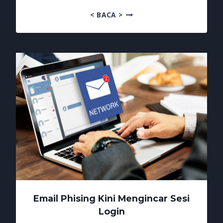
WASPADAI
< BACA >
EMAIL
BALASAN
PALSU
Email Phising Kini Mengincar Sesi
Login