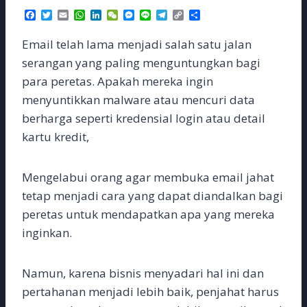
F
T
E
W
L
W
M
L
T
C
S
a
w
m
h
i
e
e
i
e
o
h
c
i
a
a
n
C
s
n
l
p
a
Email telah lama menjadi salah satu jalan
e
t
i
t
k
h
s
e
e
y
r
b
t
l
s
e
a
e
g
L
e
serangan yang paling menguntungkan bagi
o
e
A
d
t
n
r
i
para peretas. Apakah mereka ingin
o
r
p
I
g
a
n
k
p
n
e
m
k
menyuntikkan malware atau mencuri data
r
berharga seperti kredensial login atau detail
kartu kredit,
Mengelabui orang agar membuka email jahat
tetap menjadi cara yang dapat diandalkan bagi
peretas untuk mendapatkan apa yang mereka
inginkan.
Namun, karena bisnis menyadari hal ini dan
pertahanan menjadi lebih baik, penjahat harus