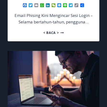
Facebook
Twitter
Email
WhatsApp
LinkedIn
WeChat
Messenger
Line
Telegram
Copy
Share
Link
Email Phising Kini Mengincar Sesi Login –
Selama bertahun-tahun, pengguna…
EMAIL
< BACA >
PHISING
KINI
MENGINCAR
SESI
LOGIN