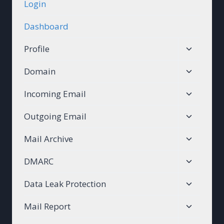
Login
Dashboard
Toggle
Profile
child
Toggle
Domain
menu
child
Toggle
Incoming Email
menu
child
Toggle
Outgoing Email
menu
child
Toggle
Mail Archive
menu
child
Toggle
DMARC
menu
child
Toggle
Data Leak Protection
menu
child
Toggle
Mail Report
menu
child