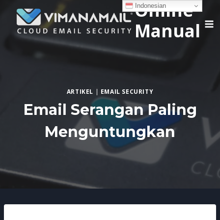
Online
Skip
Indonesian
to
Manual
content
ARTIKEL
|
EMAIL SECURITY
Email Serangan Paling
Menguntungkan