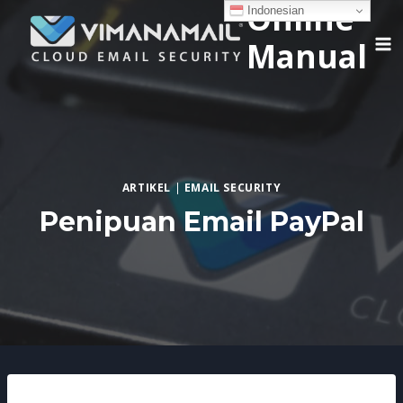
Online
Skip
Indonesian
to
Manual
content
ARTIKEL
|
EMAIL SECURITY
Penipuan Email PayPal