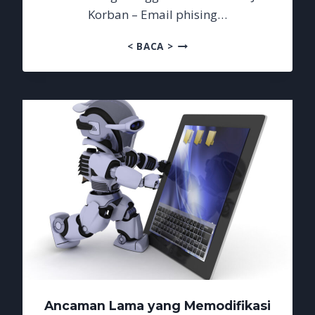
Korban – Email phising…
EMAIL
< BACA >
PHISING
MENGGILA
CHATGPT
IKUT
JADI
KORBAN
Ancaman Lama yang Memodifikasi