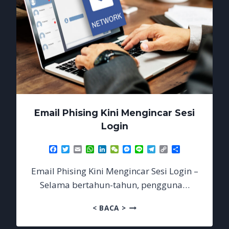
Email Phising Kini Mengincar Sesi
Login
Facebook
Twitter
Email
WhatsApp
LinkedIn
WeChat
Messenger
Line
Telegram
Copy
Share
Link
Email Phising Kini Mengincar Sesi Login –
Selama bertahun-tahun, pengguna…
EMAIL
< BACA >
PHISING
KINI