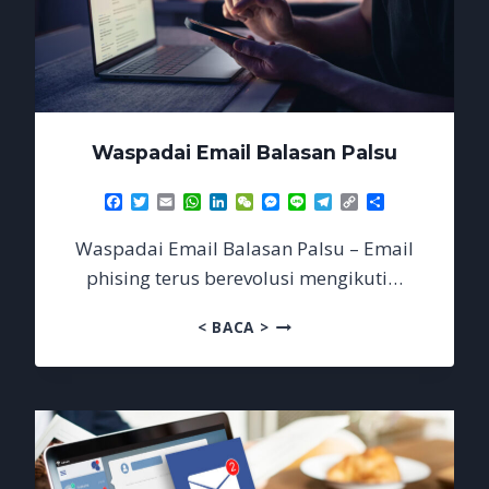
Waspadai Email Balasan Palsu
Facebook
Twitter
Email
WhatsApp
LinkedIn
WeChat
Messenger
Line
Telegram
Copy
Share
Link
Waspadai Email Balasan Palsu – Email
phising terus berevolusi mengikuti…
WASPADAI
< BACA >
EMAIL
BALASAN
PALSU