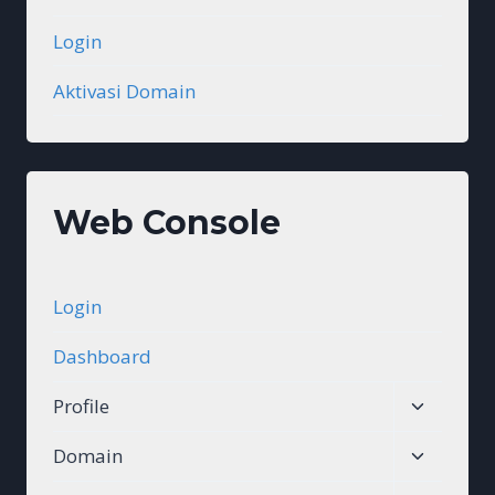
Login
Aktivasi Domain
Web Console
Login
Dashboard
Toggle
Profile
child
Toggle
Domain
menu
child