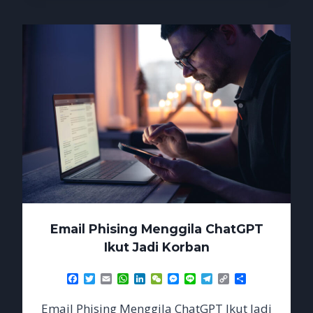
MENGINCAR
SESI
LOGIN
Email Phising Menggila ChatGPT
Ikut Jadi Korban
Facebook
Twitter
Email
WhatsApp
LinkedIn
WeChat
Messenger
Line
Telegram
Copy
Share
Link
Email Phising Menggila ChatGPT Ikut Jadi