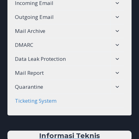
Toggle
Incoming Email
menu
child
Toggle
Outgoing Email
menu
child
Toggle
Mail Archive
menu
child
Toggle
DMARC
menu
child
Toggle
Data Leak Protection
menu
child
Toggle
Mail Report
menu
child
Toggle
Quarantine
menu
child
Ticketing System
menu
Informasi Teknis