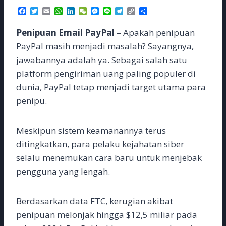
F
T
E
W
L
W
M
L
T
C
S
a
w
m
h
i
e
e
i
e
o
h
c
i
a
a
n
C
s
n
l
p
a
Penipuan Email PayPal
– Apakah penipuan
e
t
i
t
k
h
s
e
e
y
r
b
t
l
s
e
a
e
g
L
e
PayPal masih menjadi masalah? Sayangnya,
o
e
A
d
t
n
r
i
jawabannya adalah ya. Sebagai salah satu
o
r
p
I
g
a
n
k
p
n
e
m
k
platform pengiriman uang paling populer di
r
dunia, PayPal tetap menjadi target utama para
penipu.
Meskipun sistem keamanannya terus
ditingkatkan, para pelaku kejahatan siber
selalu menemukan cara baru untuk menjebak
pengguna yang lengah.
Berdasarkan data FTC, kerugian akibat
penipuan melonjak hingga $12,5 miliar pada