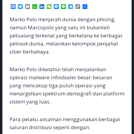
F
T
E
W
L
W
M
L
T
C
S
a
w
m
h
i
e
e
i
e
o
h
c
i
a
a
n
C
s
n
l
p
a
Marko Polo menjarah dunia dengan phising,
e
t
i
t
k
h
s
e
e
y
r
b
t
l
s
e
a
e
g
L
e
namun Marcopolo yang satu ini bukanlah
o
e
A
d
t
n
r
i
petualang terkenal yang berkelana ke berbagai
o
r
p
I
g
a
n
k
p
n
e
m
k
pelosok dunia, melainkan kelompok penjahat
r
siber berbahaya.
Marko Polo diketahui telah menjalankan
operasi malware infostealer besar-besaran
yang mencakup tiga puluh operasi yang
menargetkan spektrum demografi dan platform
sistem yang luas.
Para pelaku ancaman menggunakan berbagai
saluran distribusi seperti dengan: