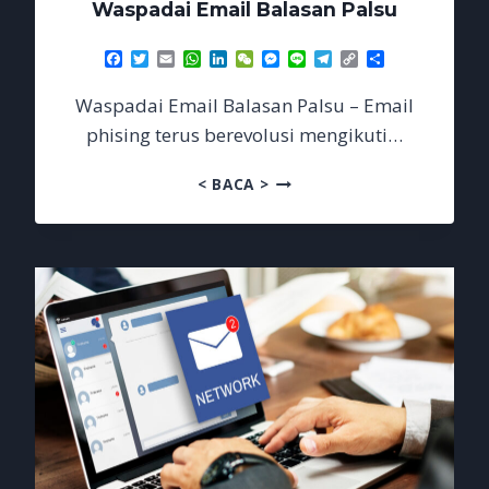
Waspadai Email Balasan Palsu
Facebook
Twitter
Email
WhatsApp
LinkedIn
WeChat
Messenger
Line
Telegram
Copy
Share
Link
Waspadai Email Balasan Palsu – Email
phising terus berevolusi mengikuti…
WASPADAI
< BACA >
EMAIL
BALASAN
PALSU