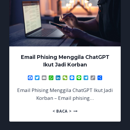
Email Phising Menggila ChatGPT
Ikut Jadi Korban
Facebook
Twitter
Email
WhatsApp
LinkedIn
WeChat
Messenger
Line
Telegram
Copy
Share
Link
Email Phising Menggila ChatGPT Ikut Jadi
Korban – Email phising…
EMAIL
< BACA >
PHISING
MENGGILA
CHATGPT