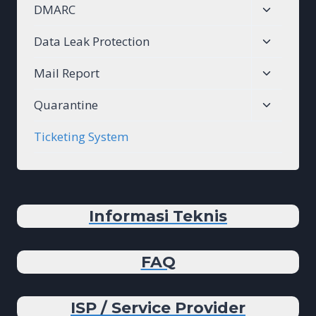
Toggle
DMARC
menu
child
Toggle
Data Leak Protection
menu
child
Toggle
Mail Report
menu
child
Toggle
Quarantine
menu
child
Ticketing System
menu
Informasi Teknis
FAQ
ISP / Service Provider