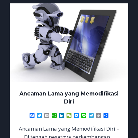
IKUT
JADI
KORBAN
Ancaman Lama yang Memodifikasi
Diri
Facebook
Twitter
Email
WhatsApp
LinkedIn
WeChat
Messenger
Line
Telegram
Copy
Share
Link
Ancaman Lama yang Memodifikasi Diri –
Di tengah pesatnya perkembangan…