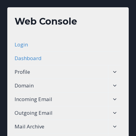
Web Console
Login
Dashboard
Toggle
Profile
child
Toggle
Domain
menu
child
Toggle
Incoming Email
menu
child
Toggle
Outgoing Email
menu
child
Toggle
Mail Archive
menu
child