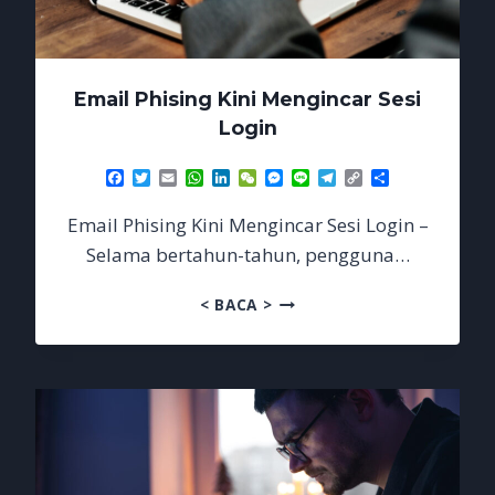
Email Phising Kini Mengincar Sesi
Login
Facebook
Twitter
Email
WhatsApp
LinkedIn
WeChat
Messenger
Line
Telegram
Copy
Share
Link
Email Phising Kini Mengincar Sesi Login –
Selama bertahun-tahun, pengguna…
EMAIL
< BACA >
PHISING
KINI
MENGINCAR
SESI
LOGIN