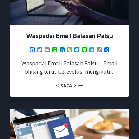
Waspadai Email Balasan Palsu
Facebook
Twitter
Email
WhatsApp
LinkedIn
WeChat
Messenger
Line
Telegram
Copy
Share
Link
Waspadai Email Balasan Palsu – Email
phising terus berevolusi mengikuti…
WASPADAI
< BACA >
EMAIL
BALASAN
PALSU