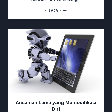
EMAIL
< BACA >
PHISING
MENGGILA
CHATGPT
IKUT
JADI
KORBAN
Ancaman Lama yang Memodifikasi
Diri