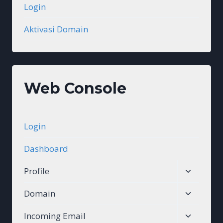
Login
Aktivasi Domain
Web Console
Login
Dashboard
Toggle
Profile
child
Toggle
Domain
menu
child
Toggle
Incoming Email
menu