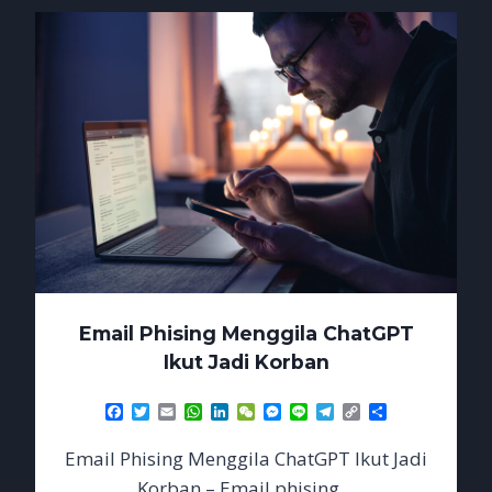
SESI
LOGIN
Email Phising Menggila ChatGPT
Ikut Jadi Korban
Facebook
Twitter
Email
WhatsApp
LinkedIn
WeChat
Messenger
Line
Telegram
Copy
Share
Link
Email Phising Menggila ChatGPT Ikut Jadi
Korban – Email phising…