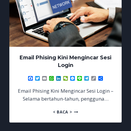
Email Phising Kini Mengincar Sesi
Login
Facebook
Twitter
Email
WhatsApp
LinkedIn
WeChat
Messenger
Line
Telegram
Copy
Share
Link
Email Phising Kini Mengincar Sesi Login –
Selama bertahun-tahun, pengguna…
EMAIL
< BACA >
PHISING
KINI
MENGINCAR