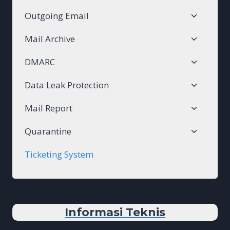
child
Toggle
Outgoing Email
menu
child
Toggle
Mail Archive
menu
child
Toggle
DMARC
menu
child
Toggle
Data Leak Protection
menu
child
Toggle
Mail Report
menu
child
Toggle
Quarantine
menu
child
Ticketing System
menu
Informasi Teknis