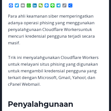
F
T
E
W
L
W
M
L
T
C
S
a
w
m
h
i
e
e
i
e
o
h
c
i
a
a
n
C
s
n
l
p
a
Para ahli keamanan siber memperingatkan
e
t
i
t
k
h
s
e
e
y
r
b
t
l
s
e
a
e
g
L
e
adanya operasi phising yang menggunakan
o
e
A
d
t
n
r
i
penyalahgunaan Cloudflare Workersuntuk
o
r
p
I
g
a
n
k
p
n
e
m
k
mencuri kredensial pengguna terjadi secara
r
masif.
Trik ini menyalahgunakan Cloudflare Workers
untuk melayani situs phising yang digunakan
untuk mengambil kredensial pengguna yang
terkait dengan Microsoft, Gmail, Yahoo!, dan
cPanel Webmail.
Penyalahgunaan