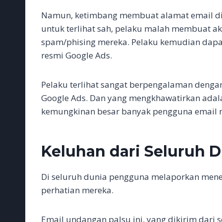
Namun, ketimbang membuat alamat email di
untuk terlihat sah, pelaku malah membuat a
spam/phising mereka. Pelaku kemudian dapa
resmi Google Ads.
Pelaku terlihat sangat berpengalaman deng
Google Ads. Dan yang mengkhawatirkan adala
kemungkinan besar banyak pengguna email 
Keluhan dari Seluruh 
Di seluruh dunia pengguna melaporkan mener
perhatian mereka.
Email undangan palsu ini, yang dikirim dar