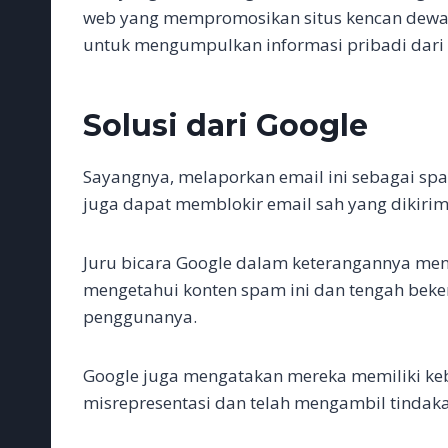
web yang mempromosikan situs kencan dewa
untuk mengumpulkan informasi pribadi dari
Solusi dari Google
Sayangnya, melaporkan email ini sebagai sp
juga dapat memblokir email sah yang dikirim
Juru bicara Google dalam keterangannya me
mengetahui konten spam ini dan tengah beke
penggunanya.
Google juga mengatakan mereka memiliki keb
misrepresentasi dan telah mengambil tindaka