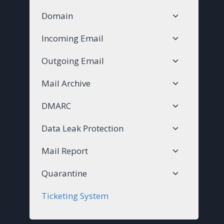
child
Toggle
Domain
menu
child
Toggle
Incoming Email
menu
child
Toggle
Outgoing Email
menu
child
Toggle
Mail Archive
menu
child
Toggle
DMARC
menu
child
Toggle
Data Leak Protection
menu
child
Toggle
Mail Report
menu
child
Toggle
Quarantine
menu
child
Ticketing System
menu