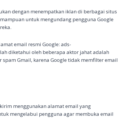
ukan dengan menempatkan iklan di berbagai situs
kemampuan untuk mengundang pengguna Google
reka.
lamat email resmi Google: ads-
ah diketahui oleh beberapa aktor jahat adalah
r spam Gmail, karena Google tidak memfilter email
dikirim menggunakan alamat email yang
untuk mengelabui pengguna agar membuka email