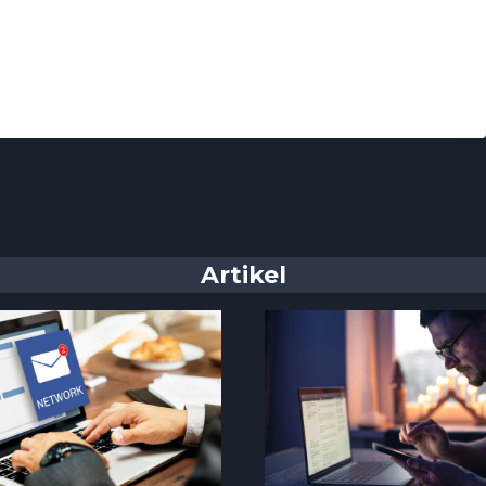
Artikel