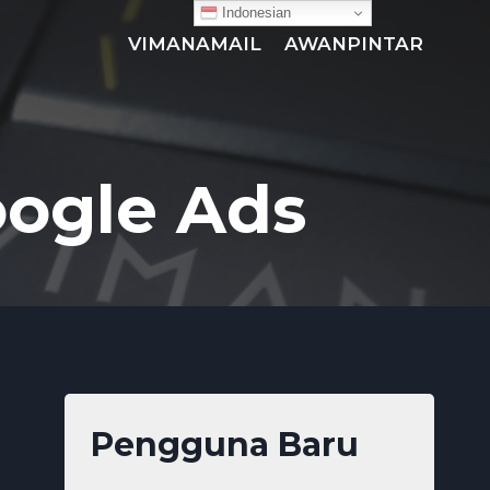
Indonesian
VIMANAMAIL
AWANPINTAR
ogle Ads
Pengguna Baru