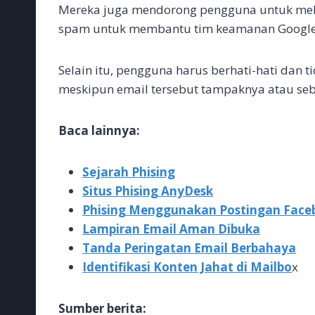
Mereka juga mendorong pengguna untuk mela
spam untuk membantu tim keamanan Google 
Selain itu, pengguna harus berhati-hati dan 
meskipun email tersebut tampaknya atau sebe
Baca lainnya:
Sejarah Phising
Situs Phising AnyDesk
Phising Menggunakan Postingan Face
Lampiran Email Aman Dibuka
Tanda Peringatan Email Berbahaya
Identifikasi Konten Jahat di Mailbo
x
Sumber berita: