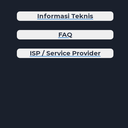
Informasi Teknis
FAQ
ISP / Service Provider