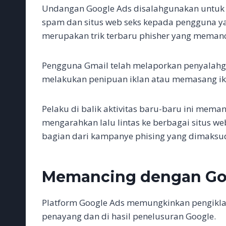
c
i
a
a
n
C
s
n
l
p
a
Undangan Google Ads disalahgunakan untu
e
t
i
t
k
h
s
e
e
y
r
b
t
l
s
e
a
e
g
L
e
spam dan situs web seks kepada pengguna ya
o
e
A
d
t
n
r
i
merupakan trik terbaru phisher yang memanc
o
r
p
I
g
a
n
k
p
n
e
m
k
r
Pengguna Gmail telah melaporkan penyalahg
melakukan penipuan iklan atau memasang i
Pelaku di balik aktivitas baru-baru ini mem
mengarahkan lalu lintas ke berbagai situs we
bagian dari kampanye phising yang dimaksu
Memancing dengan Go
Platform Google Ads memungkinkan pengikla
penayang dan di hasil penelusuran Google.