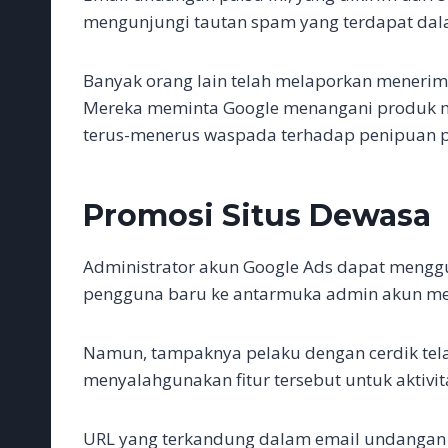
mengunjungi tautan spam yang terdapat dal
Banyak orang lain telah melaporkan menerim
Mereka meminta Google menangani produk m
terus-menerus waspada terhadap penipuan p
Promosi Situs Dewasa
Administrator akun Google Ads dapat meng
pengguna baru ke antarmuka admin akun mel
Namun, tampaknya pelaku dengan cerdik te
menyalahgunakan fitur tersebut untuk aktivit
URL yang terkandung dalam email undangan 