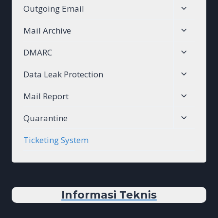
Toggle
Outgoing Email
menu
child
Toggle
Mail Archive
menu
child
Toggle
DMARC
menu
child
Toggle
Data Leak Protection
menu
child
Toggle
Mail Report
menu
child
Toggle
Quarantine
menu
child
Ticketing System
menu
Informasi Teknis