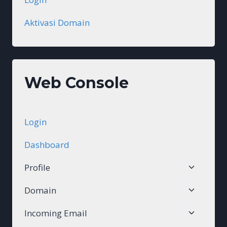
Aktivasi Domain
Web Console
Login
Dashboard
Toggle
Profile
child
Toggle
Domain
menu
child
Toggle
Incoming Email
menu
child