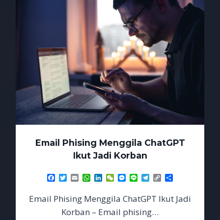
SESI
LOGIN
Email Phising Menggila ChatGPT
Ikut Jadi Korban
Facebook
Twitter
Email
WhatsApp
LinkedIn
WeChat
Messenger
Line
Telegram
Copy
Share
Link
Email Phising Menggila ChatGPT Ikut Jadi
Korban – Email phising…