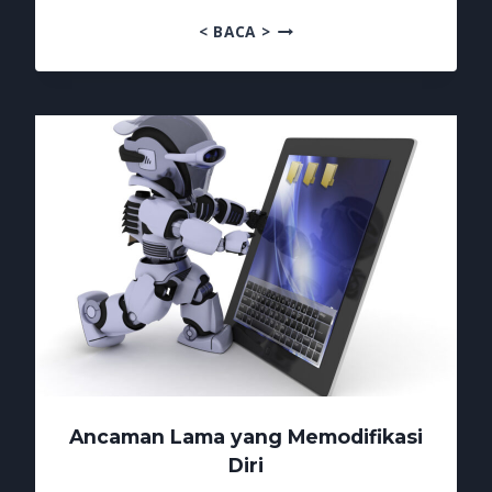
EMAIL
< BACA >
PHISING
MENGGILA
CHATGPT
IKUT
JADI
KORBAN
Ancaman Lama yang Memodifikasi
Diri