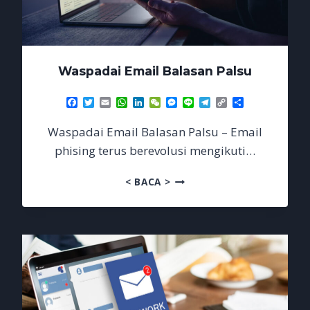
Waspadai Email Balasan Palsu
Facebook
Twitter
Email
WhatsApp
LinkedIn
WeChat
Messenger
Line
Telegram
Copy
Share
Link
Waspadai Email Balasan Palsu – Email
phising terus berevolusi mengikuti…
WASPADAI
< BACA >
EMAIL
BALASAN
PALSU