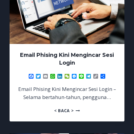
Email Phising Kini Mengincar Sesi
Login
Facebook
Twitter
Email
WhatsApp
LinkedIn
WeChat
Messenger
Line
Telegram
Copy
Share
Link
Email Phising Kini Mengincar Sesi Login –
Selama bertahun-tahun, pengguna…
EMAIL
< BACA >
PHISING
KINI
MENGINCAR