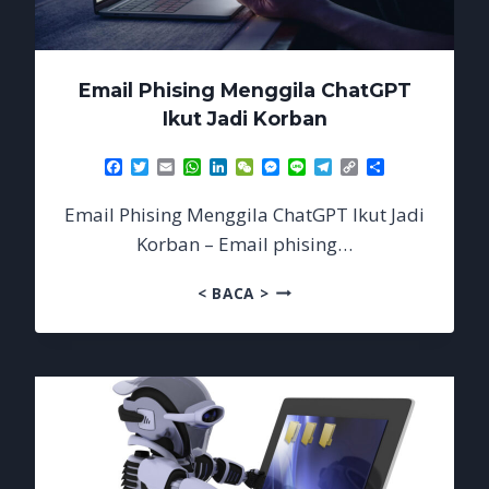
Email Phising Menggila ChatGPT
Ikut Jadi Korban
Facebook
Twitter
Email
WhatsApp
LinkedIn
WeChat
Messenger
Line
Telegram
Copy
Share
Link
Email Phising Menggila ChatGPT Ikut Jadi
Korban – Email phising…
EMAIL
< BACA >
PHISING
MENGGILA
CHATGPT
IKUT
JADI
KORBAN