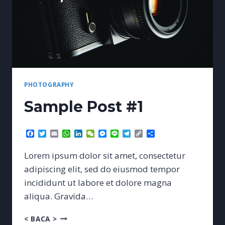
PHOTOGRAPHY
Sample Post #1
Facebook
Twitter
Email
WhatsApp
LinkedIn
WeChat
Messenger
Line
Telegram
Copy
Share
Link
Lorem ipsum dolor sit amet, consectetur
adipiscing elit, sed do eiusmod tempor
incididunt ut labore et dolore magna
aliqua. Gravida…
SAMPLE
< BACA >