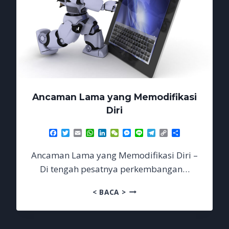
Ancaman Lama yang Memodifikasi
Diri
Facebook
Twitter
Email
WhatsApp
LinkedIn
WeChat
Messenger
Line
Telegram
Copy
Share
Link
Ancaman Lama yang Memodifikasi Diri –
Di tengah pesatnya perkembangan…
ANCAMAN
< BACA >
LAMA
YANG
MEMODIFIKASI