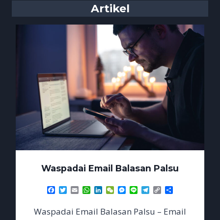
Artikel
Waspadai Email Balasan Palsu
Facebook
Twitter
Email
WhatsApp
LinkedIn
WeChat
Messenger
Line
Telegram
Copy
Share
Link
Waspadai Email Balasan Palsu – Email