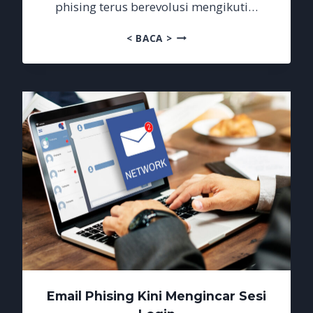
phising terus berevolusi mengikuti…
WASPADAI
< BACA >
EMAIL
BALASAN
PALSU
Email Phising Kini Mengincar Sesi