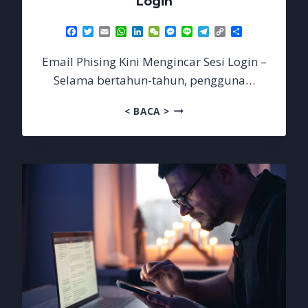
Login
Facebook
Twitter
Email
WhatsApp
LinkedIn
WeChat
Messenger
Line
Telegram
Copy
Share
Link
Email Phising Kini Mengincar Sesi Login –
Selama bertahun-tahun, pengguna…
EMAIL
< BACA >
PHISING
KINI
MENGINCAR
SESI
LOGIN