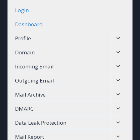
Login
Dashboard
Toggle
Profile
child
Toggle
Domain
menu
child
Toggle
Incoming Email
menu
child
Toggle
Outgoing Email
menu
child
Toggle
Mail Archive
menu
child
Toggle
DMARC
menu
child
Toggle
Data Leak Protection
menu
child
Toggle
Mail Report
menu