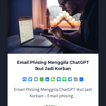
Email Phising Menggila ChatGPT
Ikut Jadi Korban
Facebook
Twitter
Email
WhatsApp
LinkedIn
WeChat
Messenger
Line
Telegram
Copy
Share
Link
Email Phising Menggila ChatGPT Ikut Jadi
Korban – Email phising…
EMAIL