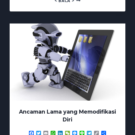
< BACA >
PHISING
MENGGILA
CHATGPT
IKUT
JADI
KORBAN
Ancaman Lama yang Memodifikasi
Diri
Facebook
Twitter
Email
WhatsApp
LinkedIn
WeChat
Messenger
Line
Telegram
Copy
Share