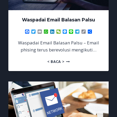
Waspadai Email Balasan Palsu
Facebook
Twitter
Email
WhatsApp
LinkedIn
WeChat
Messenger
Line
Telegram
Copy
Share
Link
Waspadai Email Balasan Palsu – Email
phising terus berevolusi mengikuti…
WASPADAI
< BACA >
EMAIL
BALASAN
PALSU