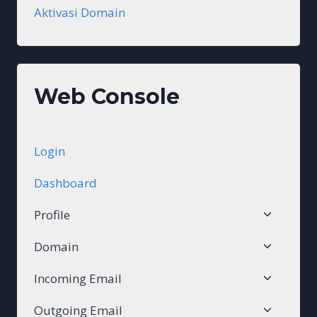
Aktivasi Domain
Web Console
Login
Dashboard
Toggle
Profile
child
Toggle
Domain
menu
child
Toggle
Incoming Email
menu
child
Toggle
Outgoing Email
menu