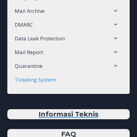
child
Toggle
Mail Archive
menu
child
Toggle
DMARC
menu
child
Toggle
Data Leak Protection
menu
child
Toggle
Mail Report
menu
child
Toggle
Quarantine
menu
child
Ticketing System
menu
Informasi Teknis
FAQ