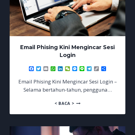
Email Phising Kini Mengincar Sesi
Login
Facebook
Twitter
Email
WhatsApp
LinkedIn
WeChat
Messenger
Line
Telegram
Copy
Share
Link
Email Phising Kini Mengincar Sesi Login –
Selama bertahun-tahun, pengguna…
EMAIL
< BACA >
PHISING
KINI
MENGINCAR
SESI
LOGIN