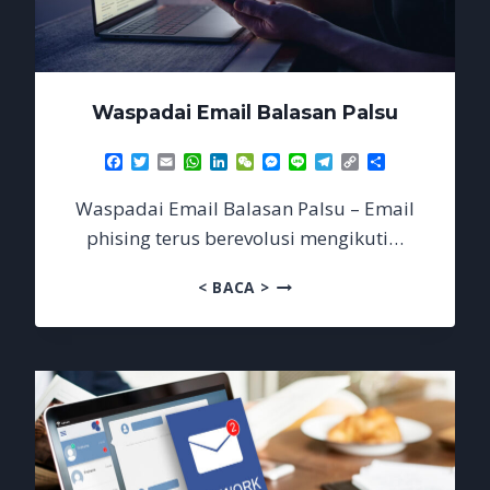
Waspadai Email Balasan Palsu
Facebook
Twitter
Email
WhatsApp
LinkedIn
WeChat
Messenger
Line
Telegram
Copy
Share
Link
Waspadai Email Balasan Palsu – Email
phising terus berevolusi mengikuti…
WASPADAI
< BACA >
EMAIL
BALASAN
PALSU