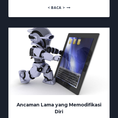
EMAIL
< BACA >
PHISING
MENGGILA
CHATGPT
IKUT
JADI
KORBAN
Ancaman Lama yang Memodifikasi
Diri