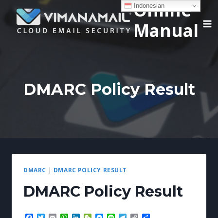
Online
Skip
Indonesian
to
Manual
content
DMARC Policy Result
DMARC
|
DMARC POLICY RESULT
DMARC Policy Result
Facebook
Twitter
Email
WhatsApp
LinkedIn
WeChat
Messenger
Line
Telegram
Copy
Share