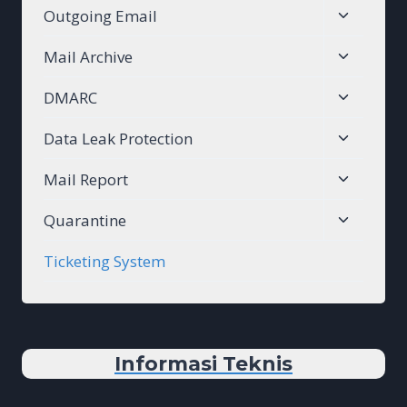
Toggle
Outgoing Email
menu
child
Toggle
Mail Archive
menu
child
Toggle
DMARC
menu
child
Toggle
Data Leak Protection
menu
child
Toggle
Mail Report
menu
child
Toggle
Quarantine
menu
child
Ticketing System
menu
Informasi Teknis