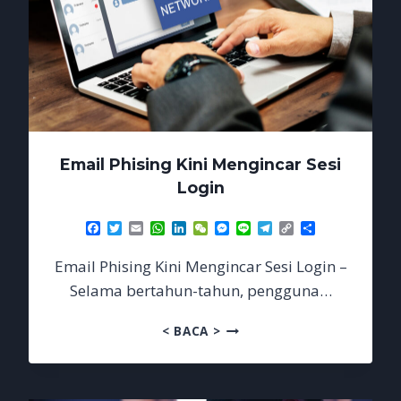
Email Phising Kini Mengincar Sesi
Login
Facebook
Twitter
Email
WhatsApp
LinkedIn
WeChat
Messenger
Line
Telegram
Copy
Share
Link
Email Phising Kini Mengincar Sesi Login –
Selama bertahun-tahun, pengguna…
EMAIL
< BACA >
PHISING
KINI
MENGINCAR