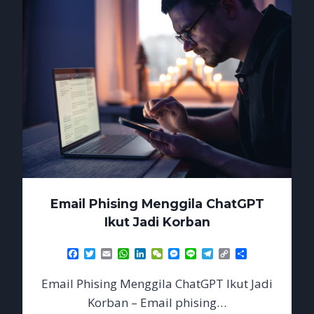
SESI
LOGIN
Email Phising Menggila ChatGPT
Ikut Jadi Korban
Facebook
Twitter
Email
WhatsApp
LinkedIn
WeChat
Messenger
Line
Telegram
Copy
Share
Link
Email Phising Menggila ChatGPT Ikut Jadi
Korban – Email phising…