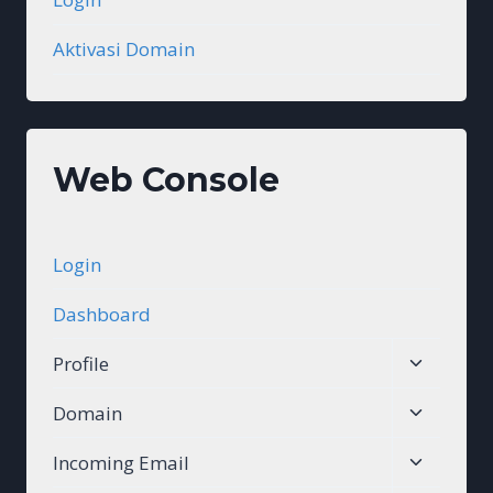
Aktivasi Domain
Web Console
Login
Dashboard
Toggle
Profile
child
Toggle
Domain
menu
child
Toggle
Incoming Email
menu
child