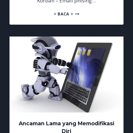
Korban – Email phising…
EMAIL
< BACA >
PHISING
MENGGILA
CHATGPT
IKUT
JADI
KORBAN
Ancaman Lama yang Memodifikasi
Diri