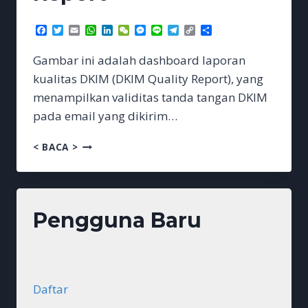
Facebook
Twitter
Email
WhatsApp
LinkedIn
WeChat
Messenger
Line
Telegram
Copy
Share
Link
Gambar ini adalah dashboard laporan
kualitas DKIM (DKIM Quality Report), yang
menampilkan validitas tanda tangan DKIM
pada email yang dikirim…
DMARC
< BACA >
DKIM
QUALITY
REPORT
Pengguna Baru
Daftar