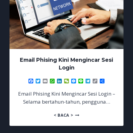
Email Phising Kini Mengincar Sesi
Login
Facebook
Twitter
Email
WhatsApp
LinkedIn
WeChat
Messenger
Line
Telegram
Copy
Share
Link
Email Phising Kini Mengincar Sesi Login –
Selama bertahun-tahun, pengguna…
EMAIL
< BACA >
PHISING
KINI
MENGINCAR