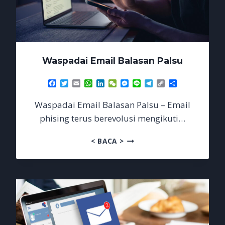
Waspadai Email Balasan Palsu
Facebook
Twitter
Email
WhatsApp
LinkedIn
WeChat
Messenger
Line
Telegram
Copy
Share
Link
Waspadai Email Balasan Palsu – Email
phising terus berevolusi mengikuti…
WASPADAI
< BACA >
EMAIL
BALASAN
PALSU