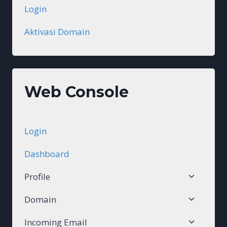
Login
Aktivasi Domain
Web Console
Login
Dashboard
Toggle
Profile
child
Toggle
Domain
menu
child
Toggle
Incoming Email
menu