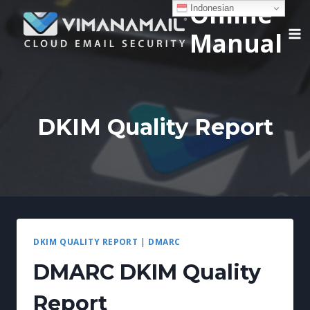
Online
Skip
Indonesian
to
Manual
content
DKIM Quality Report
DKIM QUALITY REPORT
|
DMARC
DMARC DKIM Quality
Report