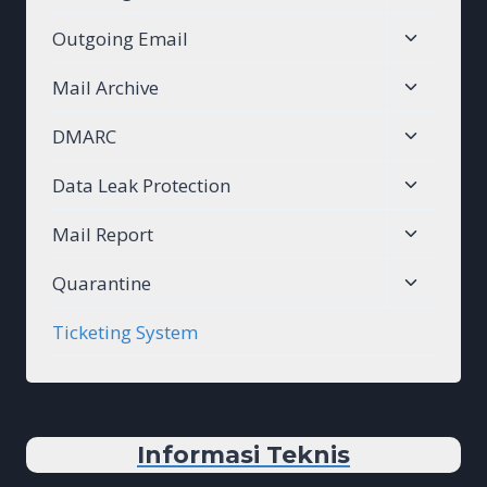
child
Toggle
Outgoing Email
menu
child
Toggle
Mail Archive
menu
child
Toggle
DMARC
menu
child
Toggle
Data Leak Protection
menu
child
Toggle
Mail Report
menu
child
Toggle
Quarantine
menu
child
Ticketing System
menu
Informasi Teknis