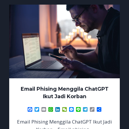
SESI
LOGIN
Email Phising Menggila ChatGPT
Ikut Jadi Korban
Facebook
Twitter
Email
WhatsApp
LinkedIn
WeChat
Messenger
Line
Telegram
Copy
Share
Link
Email Phising Menggila ChatGPT Ikut Jadi