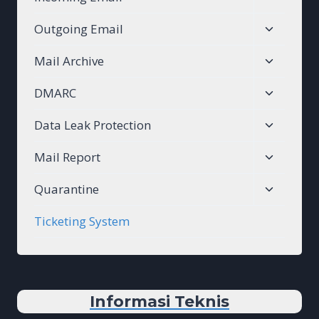
child
Toggle
Outgoing Email
menu
child
Toggle
Mail Archive
menu
child
Toggle
DMARC
menu
child
Toggle
Data Leak Protection
menu
child
Toggle
Mail Report
menu
child
Toggle
Quarantine
menu
child
Ticketing System
menu
Informasi Teknis