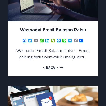
Waspadai Email Balasan Palsu
Facebook
Twitter
Email
WhatsApp
LinkedIn
WeChat
Messenger
Line
Telegram
Copy
Share
Link
Waspadai Email Balasan Palsu – Email
phising terus berevolusi mengikuti…
WASPADAI
< BACA >
EMAIL
BALASAN
PALSU