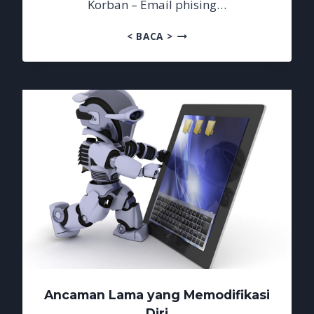
Korban – Email phising…
EMAIL
< BACA >
PHISING
MENGGILA
CHATGPT
IKUT
JADI
KORBAN
Ancaman Lama yang Memodifikasi
Diri