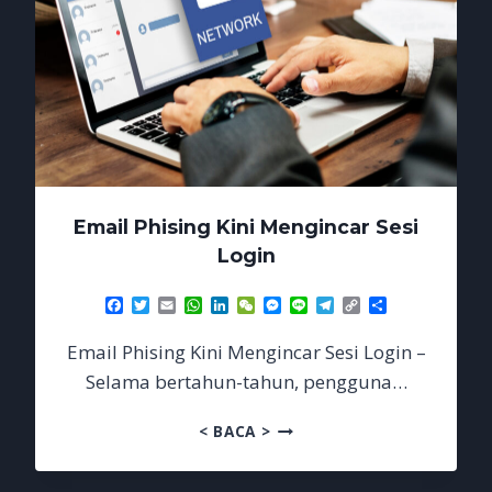
Email Phising Kini Mengincar Sesi
Login
Facebook
Twitter
Email
WhatsApp
LinkedIn
WeChat
Messenger
Line
Telegram
Copy
Share
Link
Email Phising Kini Mengincar Sesi Login –
Selama bertahun-tahun, pengguna…
EMAIL
< BACA >
PHISING
KINI