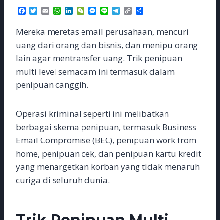
F
T
E
W
L
W
M
L
T
C
S
a
w
m
h
i
e
e
i
e
o
h
c
i
a
a
n
C
s
n
l
p
a
Mereka meretas email perusahaan, mencuri
e
t
i
t
k
h
s
e
e
y
r
b
t
l
s
e
a
e
g
L
e
uang dari orang dan bisnis, dan menipu orang
o
e
A
d
t
n
r
i
lain agar mentransfer uang. Trik penipuan
o
r
p
I
g
a
n
k
p
n
e
m
k
multi level semacam ini termasuk dalam
r
penipuan canggih.
Operasi kriminal seperti ini melibatkan
berbagai skema penipuan, termasuk Business
Email Compromise (BEC), penipuan work from
home, penipuan cek, dan penipuan kartu kredit
yang menargetkan korban yang tidak menaruh
curiga di seluruh dunia.
Trik Penipuan Multi