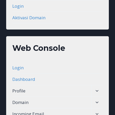
Login
Aktivasi Domain
Web Console
Login
Dashboard
Toggle
Profile
child
Toggle
Domain
menu
child
Toggle
Incoming Email
menu