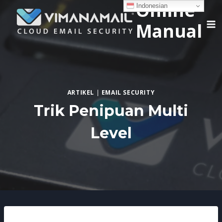
Online
Skip
Indonesian
to
Manual
content
ARTIKEL
|
EMAIL SECURITY
Trik Penipuan Multi
Level