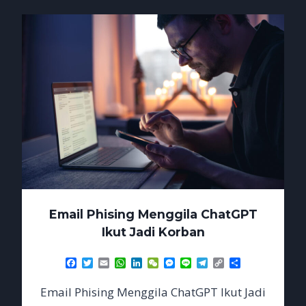
MENGINCAR
SESI
LOGIN
Email Phising Menggila ChatGPT
Ikut Jadi Korban
Facebook
Twitter
Email
WhatsApp
LinkedIn
WeChat
Messenger
Line
Telegram
Copy
Share
Link
Email Phising Menggila ChatGPT Ikut Jadi