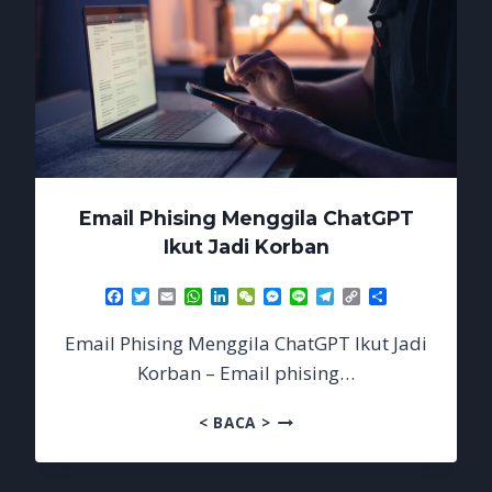
Email Phising Menggila ChatGPT
Ikut Jadi Korban
Facebook
Twitter
Email
WhatsApp
LinkedIn
WeChat
Messenger
Line
Telegram
Copy
Share
Link
Email Phising Menggila ChatGPT Ikut Jadi
Korban – Email phising…
EMAIL
< BACA >
PHISING
MENGGILA
CHATGPT