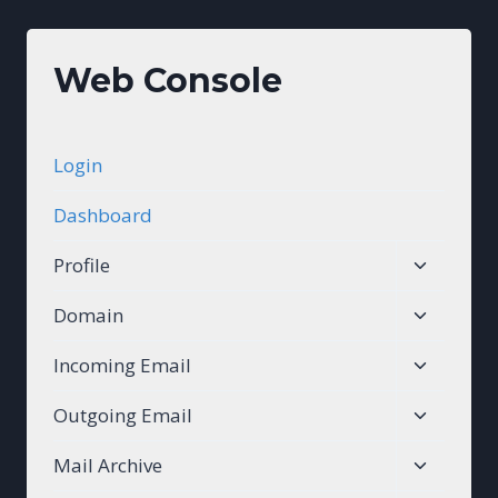
Web Console
Login
Dashboard
Toggle
Profile
child
Toggle
Domain
menu
child
Toggle
Incoming Email
menu
child
Toggle
Outgoing Email
menu
child
Toggle
Mail Archive
menu
child