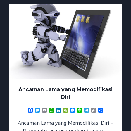
IKUT
JADI
KORBAN
Ancaman Lama yang Memodifikasi
Diri
Facebook
Twitter
Email
WhatsApp
LinkedIn
WeChat
Messenger
Line
Telegram
Copy
Share
Link
Ancaman Lama yang Memodifikasi Diri –
Di tengah pesatnya perkembangan…