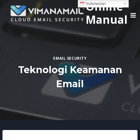
Online
Skip
Indonesian
to
Manual
content
EMAIL SECURITY
Teknologi Keamanan
Email