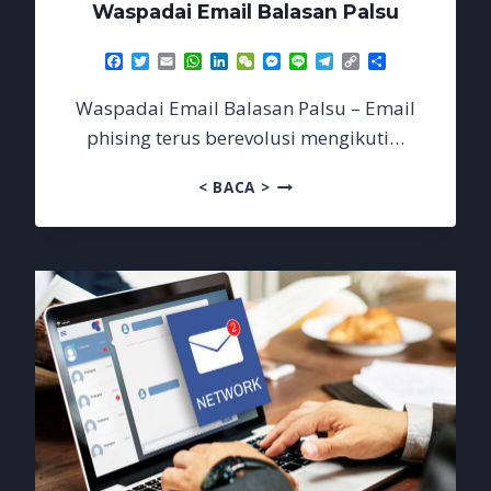
Waspadai Email Balasan Palsu
Facebook
Twitter
Email
WhatsApp
LinkedIn
WeChat
Messenger
Line
Telegram
Copy
Share
Link
Waspadai Email Balasan Palsu – Email
phising terus berevolusi mengikuti…
WASPADAI
< BACA >
EMAIL
BALASAN
PALSU