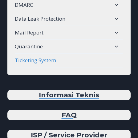
Toggle
DMARC
menu
child
Toggle
Data Leak Protection
menu
child
Toggle
Mail Report
menu
child
Toggle
Quarantine
menu
child
Ticketing System
menu
Informasi Teknis
FAQ
ISP / Service Provider