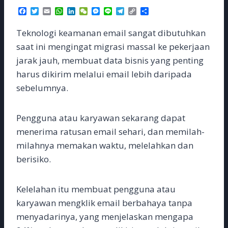
F
T
E
W
L
W
M
L
T
C
S
a
w
m
h
i
e
e
i
e
o
h
c
i
a
a
n
C
s
n
l
p
a
Teknologi keamanan email sangat dibutuhkan
e
t
i
t
k
h
s
e
e
y
r
b
t
l
s
e
a
e
g
L
e
saat ini mengingat migrasi massal ke pekerjaan
o
e
A
d
t
n
r
i
jarak jauh, membuat data bisnis yang penting
o
r
p
I
g
a
n
k
p
n
e
m
k
harus dikirim melalui email lebih daripada
r
sebelumnya.
Pengguna atau karyawan sekarang dapat
menerima ratusan email sehari, dan memilah-
milahnya memakan waktu, melelahkan dan
berisiko.
Kelelahan itu membuat pengguna atau
karyawan mengklik email berbahaya tanpa
menyadarinya, yang menjelaskan mengapa