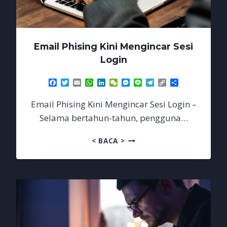
Email Phising Kini Mengincar Sesi
Login
Facebook
Twitter
Email
WhatsApp
LinkedIn
WeChat
Messenger
Line
Telegram
Copy
Share
Link
Email Phising Kini Mengincar Sesi Login –
Selama bertahun-tahun, pengguna…
EMAIL
< BACA >
PHISING
KINI
MENGINCAR
SESI
LOGIN