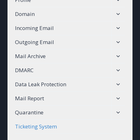
child
Toggle
Domain
menu
child
Toggle
Incoming Email
menu
child
Toggle
Outgoing Email
menu
child
Toggle
Mail Archive
menu
child
Toggle
DMARC
menu
child
Toggle
Data Leak Protection
menu
child
Toggle
Mail Report
menu
child
Toggle
Quarantine
menu
child
Ticketing System
menu