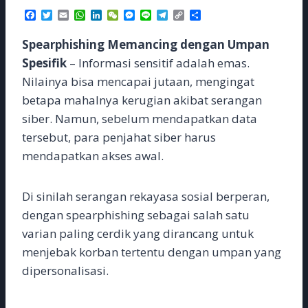
F
T
E
W
L
W
M
L
T
C
S
a
w
m
h
i
e
e
i
e
o
h
c
i
a
a
n
C
s
n
l
p
a
Spearphishing Memancing dengan Umpan
e
t
i
t
k
h
s
e
e
y
r
b
t
l
s
e
a
e
g
L
e
Spesifik
– Informasi sensitif adalah emas.
o
e
A
d
t
n
r
i
Nilainya bisa mencapai jutaan, mengingat
o
r
p
I
g
a
n
k
p
n
e
m
k
betapa mahalnya kerugian akibat serangan
r
siber. Namun, sebelum mendapatkan data
tersebut, para penjahat siber harus
mendapatkan akses awal.
Di sinilah serangan rekayasa sosial berperan,
dengan spearphishing sebagai salah satu
varian paling cerdik yang dirancang untuk
menjebak korban tertentu dengan umpan yang
dipersonalisasi.