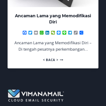
Ancaman Lama yang Memodifikasi
Diri
Facebook
Twitter
Email
WhatsApp
LinkedIn
WeChat
Messenger
Line
Telegram
Copy
Share
Link
Ancaman Lama yang Memodifikasi Diri –
Di tengah pesatnya perkembangan…
ANCAMAN
< BACA >
LAMA
YANG
MEMODIFIKASI
DIRI