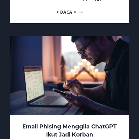
EMAIL
< BACA >
PHISING
KINI
MENGINCAR
SESI
LOGIN
Email Phising Menggila ChatGPT
Ikut Jadi Korban