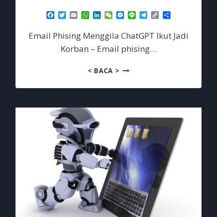
Facebook
Twitter
Email
WhatsApp
LinkedIn
WeChat
Messenger
Line
Telegram
Copy
Share
Link
Email Phising Menggila ChatGPT Ikut Jadi
Korban – Email phising…
EMAIL
< BACA >
PHISING
MENGGILA
CHATGPT
IKUT
JADI
KORBAN