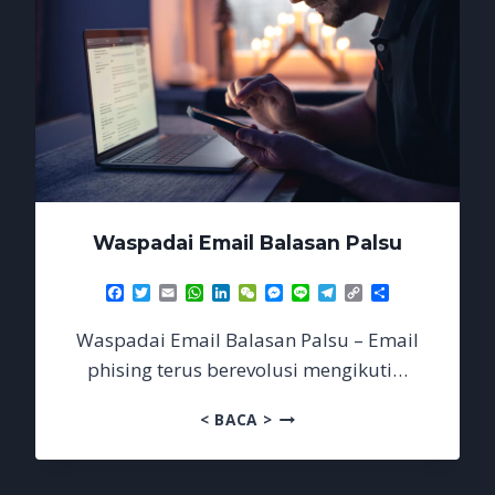
Waspadai Email Balasan Palsu
Facebook
Twitter
Email
WhatsApp
LinkedIn
WeChat
Messenger
Line
Telegram
Copy
Share
Link
Waspadai Email Balasan Palsu – Email
phising terus berevolusi mengikuti…
WASPADAI
< BACA >
EMAIL
BALASAN
PALSU