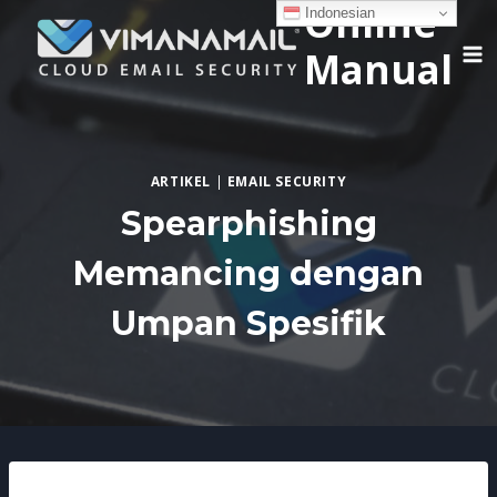
Online
Skip
Indonesian
to
Manual
content
ARTIKEL
|
EMAIL SECURITY
Spearphishing
Memancing dengan
Umpan Spesifik