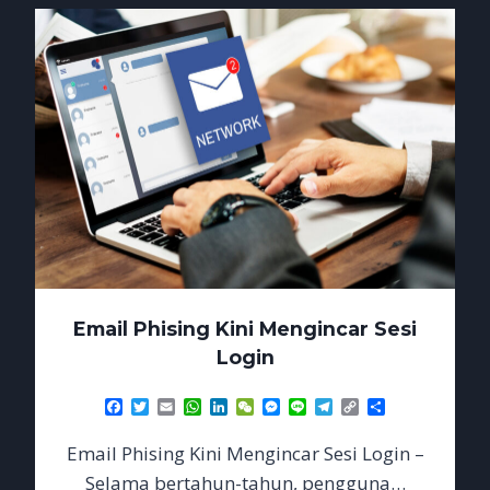
Email Phising Kini Mengincar Sesi
Login
Facebook
Twitter
Email
WhatsApp
LinkedIn
WeChat
Messenger
Line
Telegram
Copy
Share
Link
Email Phising Kini Mengincar Sesi Login –
Selama bertahun-tahun, pengguna…