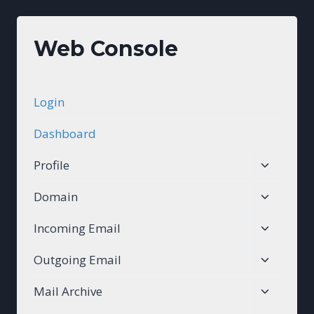
Web Console
Login
Dashboard
Toggle
Profile
child
Toggle
Domain
menu
child
Toggle
Incoming Email
menu
child
Toggle
Outgoing Email
menu
child
Toggle
Mail Archive
menu
child