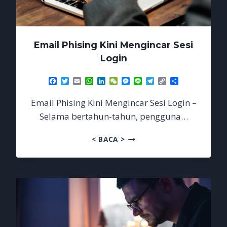
Email Phising Kini Mengincar Sesi
Login
Facebook
Twitter
Email
WhatsApp
LinkedIn
WeChat
Messenger
Line
Telegram
Copy
Share
Link
Email Phising Kini Mengincar Sesi Login –
Selama bertahun-tahun, pengguna…
EMAIL
< BACA >
PHISING
KINI
MENGINCAR
SESI
LOGIN