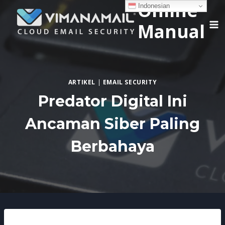
Online
Skip
Indonesian
to
Manual
content
ARTIKEL
|
EMAIL SECURITY
Predator Digital Ini
Ancaman Siber Paling
Berbahaya