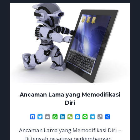
IKUT
JADI
KORBAN
Ancaman Lama yang Memodifikasi
Diri
Facebook
Twitter
Email
WhatsApp
LinkedIn
WeChat
Messenger
Line
Telegram
Copy
Share
Link
Ancaman Lama yang Memodifikasi Diri –
Di tengah pesatnya perkembangan…