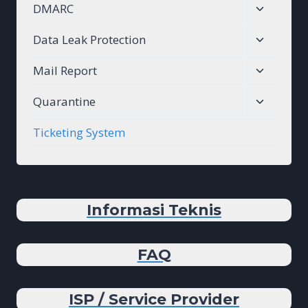
Toggle
DMARC
menu
child
Toggle
Data Leak Protection
menu
child
Toggle
Mail Report
menu
child
Toggle
Quarantine
menu
child
Ticketing System
menu
Informasi Teknis
FAQ
ISP / Service Provider