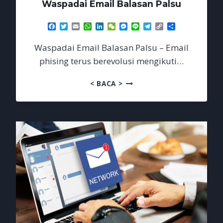
Waspadai Email Balasan Palsu
Facebook
Twitter
Email
WhatsApp
LinkedIn
WeChat
Messenger
Line
Telegram
Copy
Share
Link
Waspadai Email Balasan Palsu – Email
phising terus berevolusi mengikuti…
WASPADAI
< BACA >
EMAIL
BALASAN
PALSU