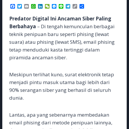
F
T
E
W
L
W
M
L
T
C
S
a
w
m
h
i
e
e
i
e
o
h
c
i
a
a
n
C
s
n
l
p
a
Predator Digital Ini Ancaman Siber Paling
e
t
i
t
k
h
s
e
e
y
r
b
t
l
s
e
a
e
g
L
e
Berbahaya
– Di tengah kemunculan berbagai
o
e
A
d
t
n
r
i
teknik penipuan baru seperti phising (lewat
o
r
p
I
g
a
n
k
p
n
e
m
k
suara) atau phising (lewat SMS), email phising
r
tetap menduduki kasta tertinggi dalam
piramida ancaman siber.
Meskipun terlihat kuno, surat elektronik tetap
menjadi pintu masuk utama bagi lebih dari
90% serangan siber yang berhasil di seluruh
dunia.
Lantas, apa yang sebenarnya membedakan
email phising dari metode penipuan lainnya,