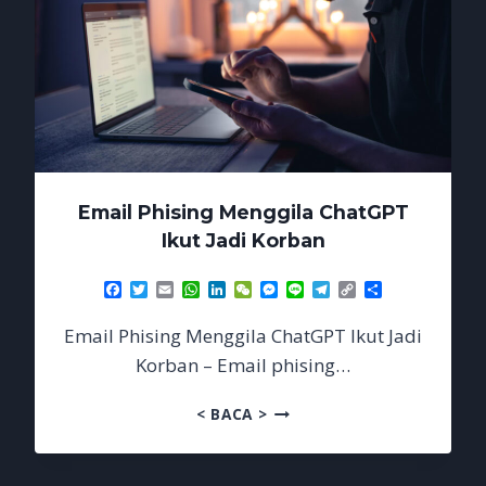
Email Phising Menggila ChatGPT
Ikut Jadi Korban
Facebook
Twitter
Email
WhatsApp
LinkedIn
WeChat
Messenger
Line
Telegram
Copy
Share
Link
Email Phising Menggila ChatGPT Ikut Jadi
Korban – Email phising…
EMAIL
< BACA >
PHISING
MENGGILA
CHATGPT