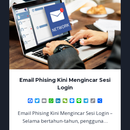
Email Phising Kini Mengincar Sesi
Login
Facebook
Twitter
Email
WhatsApp
LinkedIn
WeChat
Messenger
Line
Telegram
Copy
Share
Link
Email Phising Kini Mengincar Sesi Login –
Selama bertahun-tahun, pengguna…