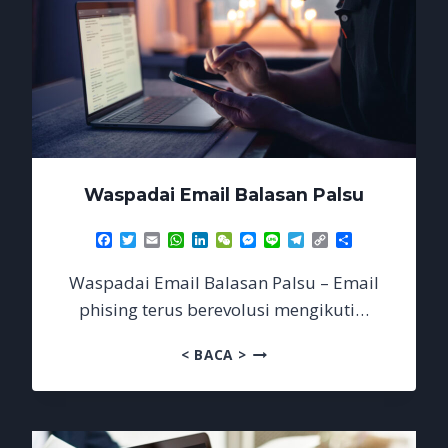
Waspadai Email Balasan Palsu
Facebook
Twitter
Email
WhatsApp
LinkedIn
WeChat
Messenger
Line
Telegram
Copy
Share
Link
Waspadai Email Balasan Palsu – Email
phising terus berevolusi mengikuti…
WASPADAI
< BACA >
EMAIL
BALASAN
PALSU