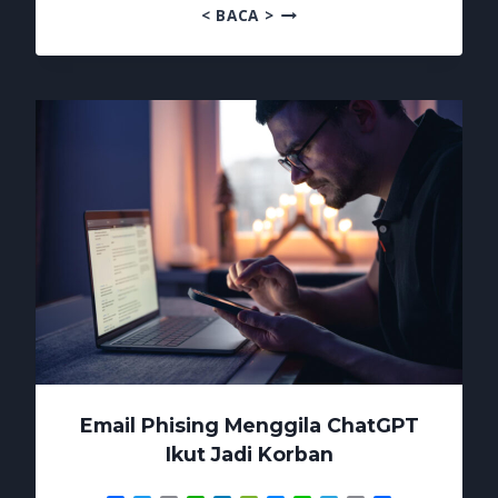
EMAIL
< BACA >
PHISING
KINI
MENGINCAR
SESI
LOGIN
Email Phising Menggila ChatGPT
Ikut Jadi Korban