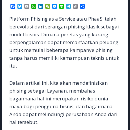
F
T
E
W
L
W
M
L
T
C
S
a
w
m
h
i
e
e
i
e
o
h
c
i
a
a
n
C
s
n
l
p
a
Platform Phising as a Service atau PhaaS, telah
e
t
i
t
k
h
s
e
e
y
r
b
t
l
s
e
a
e
g
L
e
berevolusi dari serangan phising klasik sebagai
o
e
A
d
t
n
r
i
model bisnis. Dimana peretas yang kurang
o
r
p
I
g
a
n
k
p
n
e
m
k
berpengalaman dapat memanfaatkan peluang
r
untuk memulai beberapa kampanye phising
tanpa harus memiliki kemampuan teknis untuk
itu.
Dalam artikel ini, kita akan mendefinisikan
phising sebagai Layanan, membahas
bagaimana hal ini merupakan risiko dunia
maya bagi pengguna bisnis, dan bagaimana
Anda dapat melindungi perusahaan Anda dari
hal tersebut.