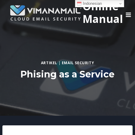
Online
Skip
Indonesian
to
Manual
content
ARTIKEL
|
EMAIL SECURITY
Phising as a Service