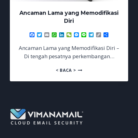
Ancaman Lama yang Memodifikasi
Diri
Facebook
Twitter
Email
WhatsApp
LinkedIn
WeChat
Messenger
Line
Telegram
Copy
Share
Link
Ancaman Lama yang Memodifikasi Diri –
Di tengah pesatnya perkembangan…
ANCAMAN
< BACA >
LAMA
YANG
MEMODIFIKASI
DIRI