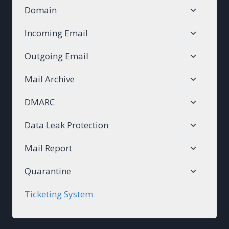
Toggle
Domain
menu
child
Toggle
Incoming Email
menu
child
Toggle
Outgoing Email
menu
child
Toggle
Mail Archive
menu
child
Toggle
DMARC
menu
child
Toggle
Data Leak Protection
menu
child
Toggle
Mail Report
menu
child
Toggle
Quarantine
menu
child
Ticketing System
menu