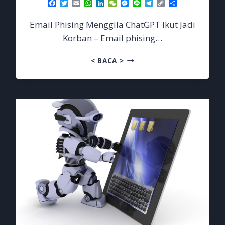
Facebook
Twitter
Email
WhatsApp
LinkedIn
WeChat
Messenger
Line
Telegram
Copy
Share
Link
Email Phising Menggila ChatGPT Ikut Jadi
Korban – Email phising…
EMAIL
< BACA >
PHISING
MENGGILA
CHATGPT
IKUT
JADI
KORBAN