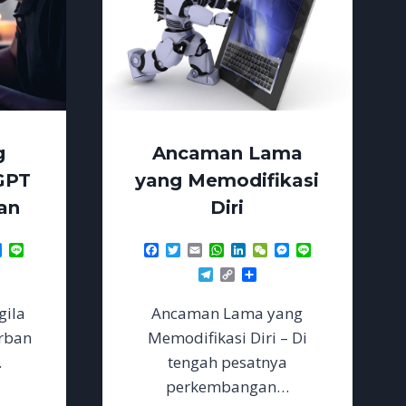
g
Ancaman Lama
GPT
yang Memodifikasi
an
Diri
p
dIn
Chat
Messenger
Line
Facebook
Twitter
Email
WhatsApp
LinkedIn
WeChat
Messenger
Line
re
Telegram
Copy
Share
Link
gila
Ancaman Lama yang
orban
Memodifikasi Diri – Di
…
tengah pesatnya
perkembangan…