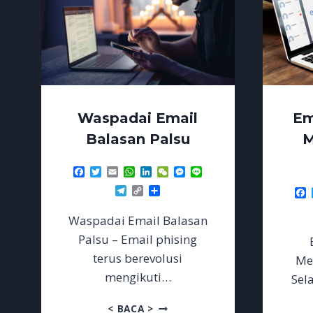
Waspadai Email
Em
Balasan Palsu
M
Facebook
Twitter
Email
WhatsApp
LinkedIn
WeChat
Messenger
Line
Telegram
Copy
Share
F
Link
Waspadai Email Balasan
Palsu – Email phising
terus berevolusi
Men
mengikuti…
Sel
WASPADAI
< BACA >