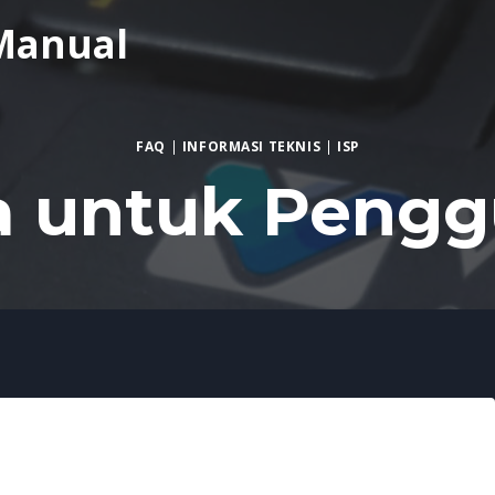
Manual
FAQ
|
INFORMASI TEKNIS
|
ISP
a untuk Peng