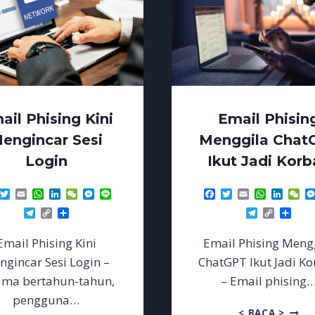
ail Phising Kini
Email Phisin
engincar Sesi
Menggila Chat
Login
Ikut Jadi Korb
acebook
Twitter
Email
WhatsApp
LinkedIn
WeChat
Messenger
Line
Facebook
Twitter
Email
WhatsAp
Linke
We
Telegram
Copy
Share
Telegram
Copy
Sha
Link
Link
Email Phising Kini
Email Phising Meng
gincar Sesi Login –
ChatGPT Ikut Jadi K
ama bertahun-tahun,
– Email phising
pengguna…
EMAIL
< BACA >