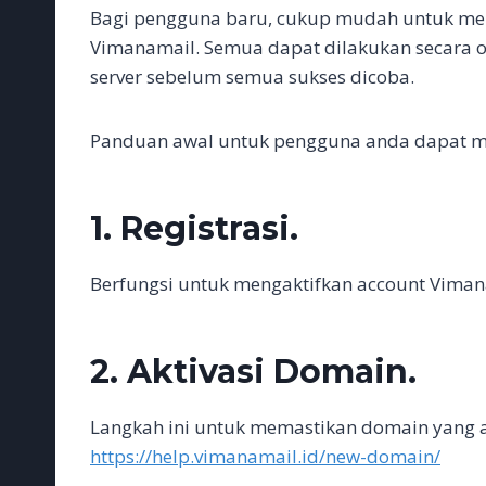
c
i
a
a
n
C
s
n
l
p
a
Bagi pengguna baru, cukup mudah untuk mel
e
t
i
t
k
h
s
e
e
y
r
b
t
l
s
e
a
e
g
L
e
Vimanamail. Semua dapat dilakukan secara o
o
e
A
d
t
n
r
i
server sebelum semua sukses dicoba.
o
r
p
I
g
a
n
k
p
n
e
m
k
r
Panduan awal untuk pengguna anda dapat mel
1.
Registrasi.
Berfungsi untuk mengaktifkan account Viman
2.
Aktivasi Domain.
Langkah ini untuk memastikan domain yang 
https://help.vimanamail.id/new-domain/