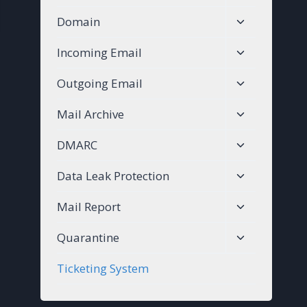
child
Toggle
Domain
menu
child
Toggle
Incoming Email
menu
child
Toggle
Outgoing Email
menu
child
Toggle
Mail Archive
menu
child
Toggle
DMARC
menu
child
Toggle
Data Leak Protection
menu
child
Toggle
Mail Report
menu
child
Toggle
Quarantine
menu
child
Ticketing System
menu