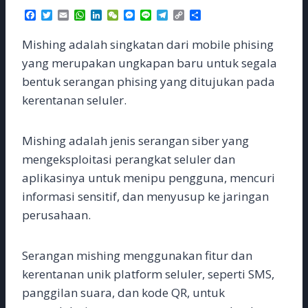
F
T
E
W
L
W
M
L
T
C
S
a
w
m
h
i
e
e
i
e
o
h
c
i
a
a
n
C
s
n
l
p
a
Mishing adalah singkatan dari mobile phising
e
t
i
t
k
h
s
e
e
y
r
b
t
l
s
e
a
e
g
L
e
yang merupakan ungkapan baru untuk segala
o
e
A
d
t
n
r
i
bentuk serangan phising yang ditujukan pada
o
r
p
I
g
a
n
k
p
n
e
m
k
kerentanan seluler.
r
Mishing adalah jenis serangan siber yang
mengeksploitasi perangkat seluler dan
aplikasinya untuk menipu pengguna, mencuri
informasi sensitif, dan menyusup ke jaringan
perusahaan.
Serangan mishing menggunakan fitur dan
kerentanan unik platform seluler, seperti SMS,
panggilan suara, dan kode QR, untuk