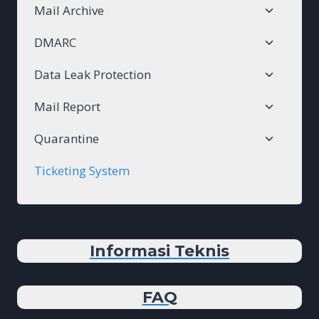
Toggle
Mail Archive
menu
child
Toggle
DMARC
menu
child
Toggle
Data Leak Protection
menu
child
Toggle
Mail Report
menu
child
Toggle
Quarantine
menu
child
Ticketing System
menu
Informasi Teknis
FAQ