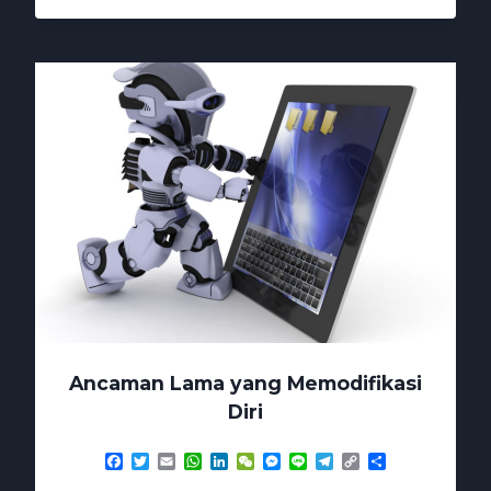
MENGGILA
CHATGPT
IKUT
JADI
KORBAN
Ancaman Lama yang Memodifikasi
Diri
Facebook
Twitter
Email
WhatsApp
LinkedIn
WeChat
Messenger
Line
Telegram
Copy
Share
Link