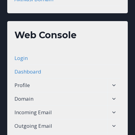
Web Console
Login
Dashboard
Toggle
Profile
child
Toggle
Domain
menu
child
Toggle
Incoming Email
menu
child
Toggle
Outgoing Email
menu
child