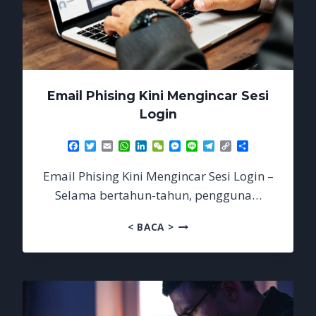
Email Phising Kini Mengincar Sesi
Login
Facebook
Twitter
Email
WhatsApp
LinkedIn
WeChat
Messenger
Line
Telegram
Copy
Share
Link
Email Phising Kini Mengincar Sesi Login –
Selama bertahun-tahun, pengguna…
EMAIL
< BACA >
PHISING
KINI
MENGINCAR
SESI
LOGIN