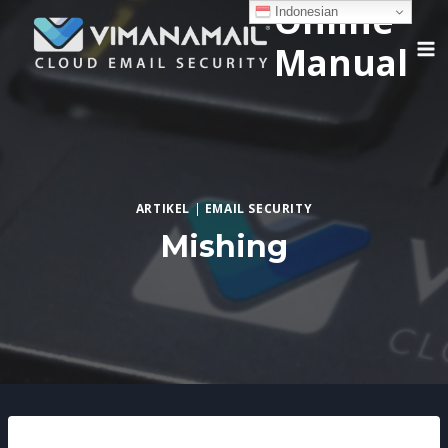
Online
Skip
Indonesian
to
Manual
content
ARTIKEL
|
EMAIL SECURITY
Mishing