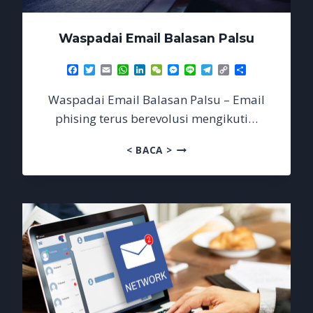
Waspadai Email Balasan Palsu
Facebook
Twitter
Email
WhatsApp
LinkedIn
WeChat
Messenger
Line
Telegram
Copy
Share
Link
Waspadai Email Balasan Palsu – Email
phising terus berevolusi mengikuti…
WASPADAI
< BACA >
EMAIL
BALASAN
PALSU