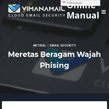
Online
Skip
Indonesian
to
Manual
content
ARTIKEL
|
EMAIL SECURITY
Meretas Beragam Wajah
Phising