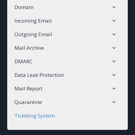
child
Toggle
Domain
menu
child
Toggle
Incoming Email
menu
child
Toggle
Outgoing Email
menu
child
Toggle
Mail Archive
menu
child
Toggle
DMARC
menu
child
Toggle
Data Leak Protection
menu
child
Toggle
Mail Report
menu
child
Toggle
Quarantine
menu
child
Ticketing System
menu