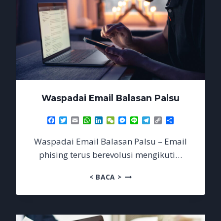
Waspadai Email Balasan Palsu
Facebook
Twitter
Email
WhatsApp
LinkedIn
WeChat
Messenger
Line
Telegram
Copy
Share
Link
Waspadai Email Balasan Palsu – Email
phising terus berevolusi mengikuti…
WASPADAI
< BACA >
EMAIL
BALASAN
PALSU