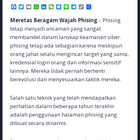
F
T
E
W
L
W
M
L
T
C
S
a
w
m
h
i
e
e
i
e
o
h
c
i
a
a
n
C
s
n
l
p
a
Meretas Beragam Wajah Phising
– Phising
e
t
i
t
k
h
s
e
e
y
r
b
t
l
s
e
a
e
g
L
e
tetap menjadi ancaman yang sangat
o
e
A
d
t
n
r
i
membandel dalam lanskap keamanan siber.
o
r
p
I
g
a
n
k
p
n
e
m
k
phising tetap ada sebagian karena meskipun
r
orang jahat selalu mengincar target yang sama,
kredensial login orang dan informasi sensitif
lainnya. Mereka tidak pernah berhenti
berevolusi dan menyesuaikan taktik mereka.
Salah satu teknik yang telah mendapatkan
perhatian dalam beberapa tahun terakhir
adalah penggunaan halaman phising yang
dibuat secara dinamis.