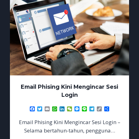
Email Phising Kini Mengincar Sesi
Login
Facebook
Twitter
Email
WhatsApp
LinkedIn
WeChat
Messenger
Line
Telegram
Copy
Share
Link
Email Phising Kini Mengincar Sesi Login –
Selama bertahun-tahun, pengguna…