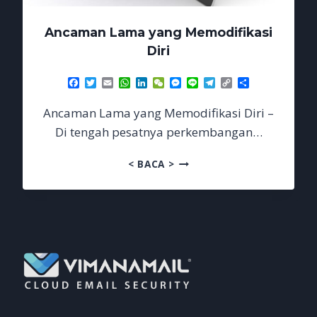
Ancaman Lama yang Memodifikasi
Diri
Facebook
Twitter
Email
WhatsApp
LinkedIn
WeChat
Messenger
Line
Telegram
Copy
Share
Link
Ancaman Lama yang Memodifikasi Diri –
Di tengah pesatnya perkembangan…
ANCAMAN
< BACA >
LAMA
YANG
MEMODIFIKASI
DIRI