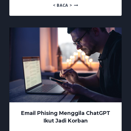
EMAIL
< BACA >
PHISING
KINI
MENGINCAR
SESI
LOGIN
Email Phising Menggila ChatGPT
Ikut Jadi Korban