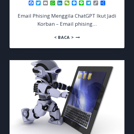
Facebook
Twitter
Email
WhatsApp
LinkedIn
WeChat
Messenger
Line
Telegram
Copy
Share
Link
Email Phising Menggila ChatGPT Ikut Jadi
Korban – Email phising…
EMAIL
< BACA >
PHISING
MENGGILA
CHATGPT
IKUT
JADI
KORBAN