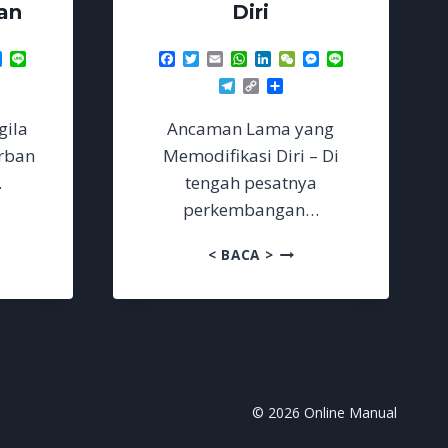
an
Diri
p
dIn
Chat
Messenger
Line
Facebook
Twitter
Email
WhatsApp
LinkedIn
WeChat
Messenger
Line
re
Telegram
Copy
Share
Link
gila
Ancaman Lama yang
orban
Memodifikasi Diri – Di
…
tengah pesatnya
perkembangan…
NG
ANCAMAN
< BACA >
GILA
LAMA
GPT
YANG
MEMODIFIKASI
DIRI
AN
© 2026 Online Manual