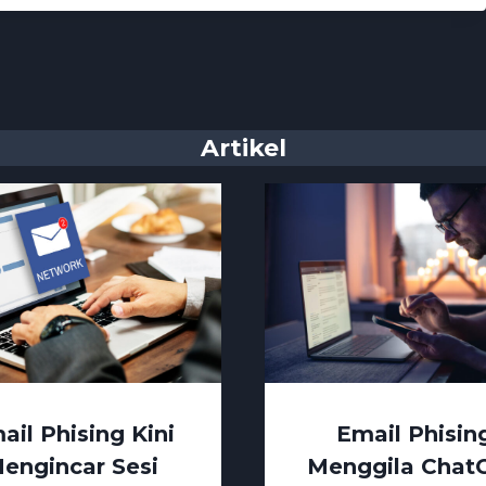
Artikel
ail Phising Kini
Email Phisin
engincar Sesi
Menggila Chat