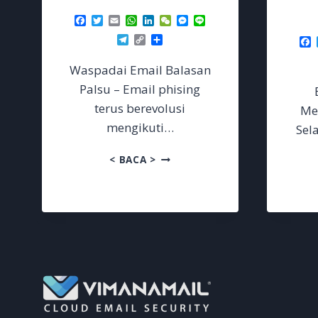
Facebook
Twitter
Email
WhatsApp
LinkedIn
WeChat
Messenger
Line
Telegram
Copy
Share
F
Link
Waspadai Email Balasan
Palsu – Email phising
terus berevolusi
Men
mengikuti…
Sel
WASPADAI
< BACA >
EMAIL
BALASAN
PALSU