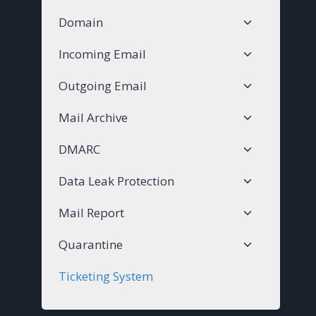
child
Toggle
Domain
menu
child
Toggle
Incoming Email
menu
child
Toggle
Outgoing Email
menu
child
Toggle
Mail Archive
menu
child
Toggle
DMARC
menu
child
Toggle
Data Leak Protection
menu
child
Toggle
Mail Report
menu
child
Toggle
Quarantine
menu
child
Ticketing System
menu