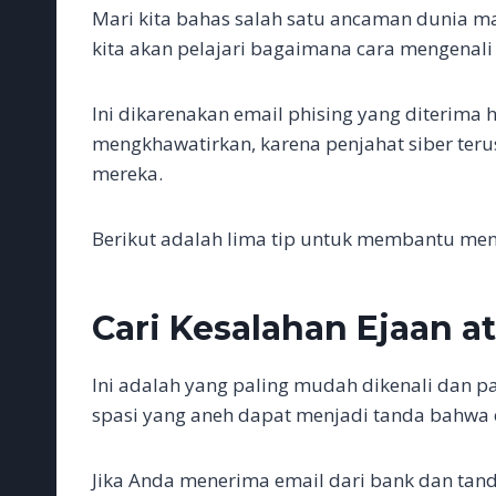
c
i
a
a
n
C
s
n
l
p
a
Mari kita bahas salah satu ancaman dunia ma
e
t
i
t
k
h
s
e
e
y
r
b
t
l
s
e
a
e
g
L
e
kita akan pelajari bagaimana cara mengenali 
o
e
A
d
t
n
r
i
o
r
p
I
g
a
n
k
p
n
e
m
k
Ini dikarenakan email phising yang diterima 
r
mengkhawatirkan, karena penjahat siber te
mereka.
Berikut adalah lima tip untuk membantu mengi
Cari Kesalahan Ejaan a
Ini adalah yang paling mudah dikenali dan pa
spasi yang aneh dapat menjadi tanda bahwa 
Jika Anda menerima email dari bank dan tanda