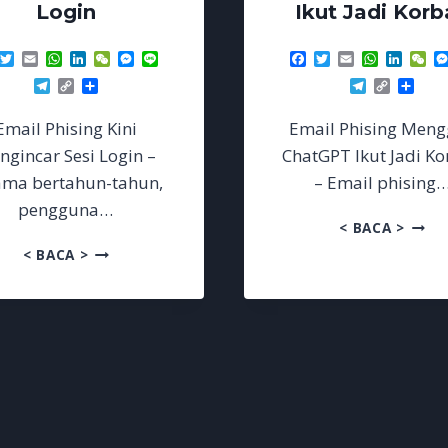
Login
Ikut Jadi Korb
acebook
Twitter
Email
WhatsApp
LinkedIn
WeChat
Messenger
Line
Facebook
Twitter
Email
WhatsAp
Linke
We
Telegram
Copy
Share
Telegram
Copy
Sha
Link
Link
Email Phising Kini
Email Phising Meng
gincar Sesi Login –
ChatGPT Ikut Jadi K
ama bertahun-tahun,
– Email phising
pengguna…
EMAIL
< BACA >
PHISI
EMAIL
< BACA >
MENG
PHISING
CHAT
KINI
IKUT
MENGINCAR
JADI
SESI
KORB
LOGIN