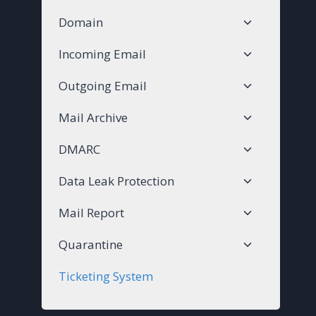
child
Toggle
Domain
menu
child
Toggle
Incoming Email
menu
child
Toggle
Outgoing Email
menu
child
Toggle
Mail Archive
menu
child
Toggle
DMARC
menu
child
Toggle
Data Leak Protection
menu
child
Toggle
Mail Report
menu
child
Toggle
Quarantine
menu
child
Ticketing System
menu