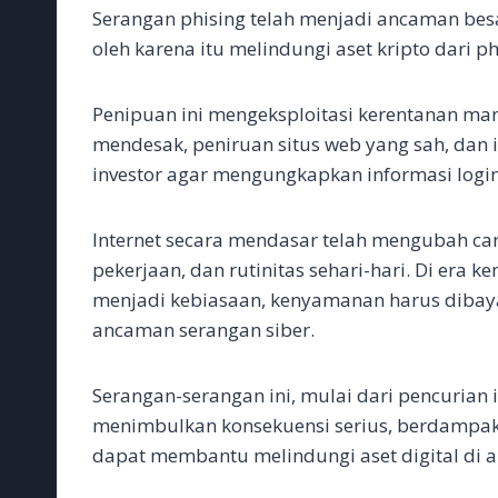
c
i
a
a
n
C
s
n
l
p
a
Serangan phising telah menjadi ancaman besar
e
t
i
t
k
h
s
e
e
y
r
b
t
l
s
e
a
e
g
L
e
oleh karena itu melindungi aset kripto dari ph
o
e
A
d
t
n
r
i
o
r
p
I
g
a
n
k
p
n
e
m
k
Penipuan ini mengeksploitasi kerentanan ma
r
mendesak, peniruan situs web yang sah, dan 
investor agar mengungkapkan informasi login
Internet secara mendasar telah mengubah car
pekerjaan, dan rutinitas sehari-hari. Di era 
menjadi kebiasaan, kenyamanan harus dibay
ancaman serangan siber.
Serangan-serangan ini, mulai dari pencurian
menimbulkan konsekuensi serius, berdampak p
dapat membantu melindungi aset digital di 