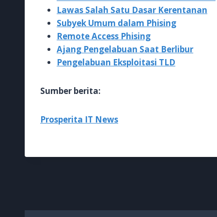
Lawas Salah Satu Dasar Kerentanan
Subyek Umum dalam Phising
Remote Access Phising
Ajang Pengelabuan Saat Berlibur
Pengelabuan Eksploitasi TLD
Sumber berita:
Prosperita IT News