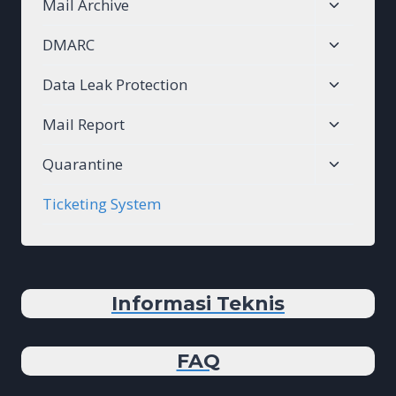
Toggle
Mail Archive
menu
child
Toggle
DMARC
menu
child
Toggle
Data Leak Protection
menu
child
Toggle
Mail Report
menu
child
Toggle
Quarantine
menu
child
Ticketing System
menu
Informasi Teknis
FAQ