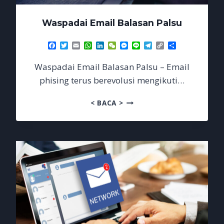
Waspadai Email Balasan Palsu
Facebook
Twitter
Email
WhatsApp
LinkedIn
WeChat
Messenger
Line
Telegram
Copy
Share
Link
Waspadai Email Balasan Palsu – Email
phising terus berevolusi mengikuti…
WASPADAI
< BACA >
EMAIL
BALASAN
PALSU