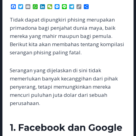
F
T
E
W
L
W
M
L
T
C
S
a
w
m
h
i
e
e
i
e
o
h
c
i
a
a
n
C
s
n
l
p
a
Tidak dapat dipungkiri phising merupakan
e
t
i
t
k
h
s
e
e
y
r
b
t
l
s
e
a
e
g
L
e
primadona bagi penjahat dunia maya, baik
o
e
A
d
t
n
r
i
mereka yang mahir maupun bagi pemula.
o
r
p
I
g
a
n
k
p
n
e
m
k
Berikut kita akan membahas tentang kompilasi
r
serangan phising paling fatal.
Serangan yang dijelaskan di sini tidak
memerlukan banyak kecanggihan dari pihak
penyerang, tetapi memungkinkan mereka
mencuri puluhan juta dolar dari sebuah
perusahaan.
1. Facebook dan Google