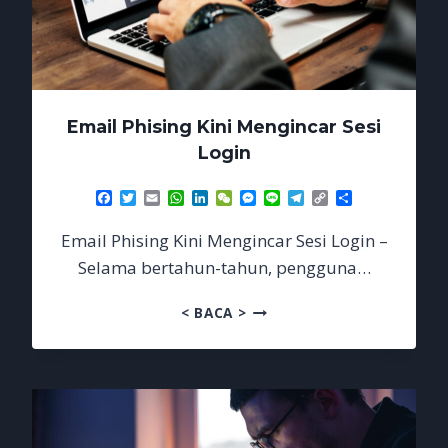
Email Phising Kini Mengincar Sesi
Login
Facebook
Twitter
Email
WhatsApp
LinkedIn
WeChat
Messenger
Line
Telegram
Copy
Share
Link
Email Phising Kini Mengincar Sesi Login –
Selama bertahun-tahun, pengguna…
EMAIL
< BACA >
PHISING
KINI
MENGINCAR
SESI
LOGIN