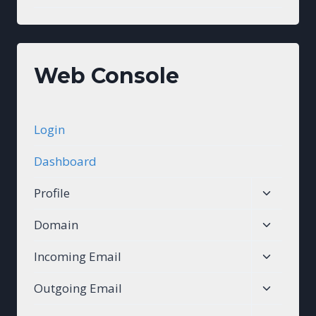
Web Console
Login
Dashboard
Toggle
Profile
child
Toggle
Domain
menu
child
Toggle
Incoming Email
menu
child
Toggle
Outgoing Email
menu
child