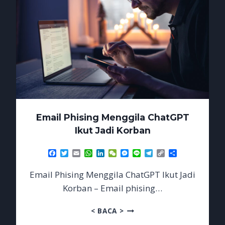
Email Phising Menggila ChatGPT
Ikut Jadi Korban
Facebook
Twitter
Email
WhatsApp
LinkedIn
WeChat
Messenger
Line
Telegram
Copy
Share
Link
Email Phising Menggila ChatGPT Ikut Jadi
Korban – Email phising…
EMAIL
< BACA >
PHISING