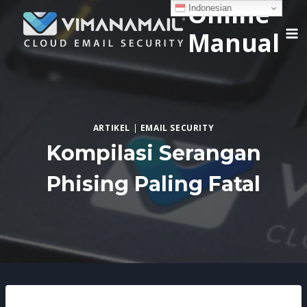
Online
Skip
Indonesian
to
Manual
content
ARTIKEL
|
EMAIL SECURITY
Kompilasi Serangan
Phising Paling Fatal