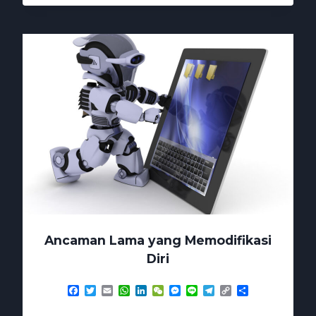
MENGGILA
CHATGPT
IKUT
JADI
KORBAN
Ancaman Lama yang Memodifikasi
Diri
Facebook
Twitter
Email
WhatsApp
LinkedIn
WeChat
Messenger
Line
Telegram
Copy
Share
Link