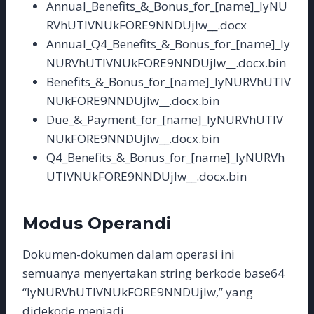
Annual_Benefits_&_Bonus_for_[name]_IyNU
RVhUTlVNUkFORE9NNDUjIw__.docx
Annual_Q4_Benefits_&_Bonus_for_[name]_Iy
NURVhUTlVNUkFORE9NNDUjIw__.docx.bin
Benefits_&_Bonus_for_[name]_IyNURVhUTlV
NUkFORE9NNDUjIw__.docx.bin
Due_&_Payment_for_[name]_IyNURVhUTlV
NUkFORE9NNDUjIw__.docx.bin
Q4_Benefits_&_Bonus_for_[name]_IyNURVh
UTlVNUkFORE9NNDUjIw__.docx.bin
Modus Operandi
Dokumen-dokumen dalam operasi ini
semuanya menyertakan string berkode base64
“IyNURVhUTlVNUkFORE9NNDUjIw,” yang
didekode menjadi