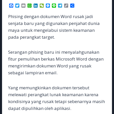
F
T
E
W
L
W
M
L
T
C
S
a
w
m
h
i
e
e
i
e
o
h
c
i
a
a
n
C
s
n
l
p
a
Phising dengan dokumen Word rusak jadi
e
t
i
t
k
h
s
e
e
y
r
b
t
l
s
e
a
e
g
L
e
senjata baru yang digunakan penjahat dunia
o
e
A
d
t
n
r
i
maya untuk mengelabui sistem keamanan
o
r
p
I
g
a
n
k
p
n
e
m
k
pada perangkat target.
r
Serangan phising baru ini menyalahgunakan
fitur pemulihan berkas Microsoft Word dengan
mengirimkan dokumen Word yang rusak
sebagai lampiran email.
Yang memungkinkan dokumen tersebut
melewati perangkat lunak keamanan karena
kondisinya yang rusak tetapi sebenarnya masih
dapat dipulihkan oleh aplikasi.