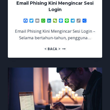
Email Phising Kini Mengincar Sesi
Login
Facebook
Twitter
Email
WhatsApp
LinkedIn
WeChat
Messenger
Line
Telegram
Copy
Share
Link
Email Phising Kini Mengincar Sesi Login –
Selama bertahun-tahun, pengguna…
EMAIL
< BACA >
PHISING
KINI
MENGINCAR
SESI
LOGIN