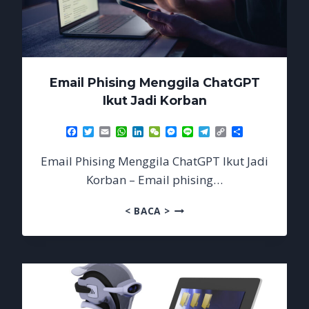
Email Phising Menggila ChatGPT
Ikut Jadi Korban
Facebook
Twitter
Email
WhatsApp
LinkedIn
WeChat
Messenger
Line
Telegram
Copy
Share
Link
Email Phising Menggila ChatGPT Ikut Jadi
Korban – Email phising…
EMAIL
< BACA >
PHISING
MENGGILA
CHATGPT
IKUT
JADI
KORBAN