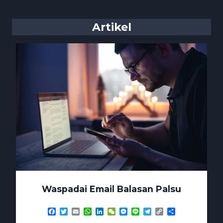
Artikel
Waspadai Email Balasan Palsu
Facebook
Twitter
Email
WhatsApp
LinkedIn
WeChat
Messenger
Line
Telegram
Copy
Share
Link