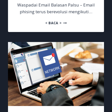
Waspadai Email Balasan Palsu – Email
phising terus berevolusi mengikuti…
WASPADAI
< BACA >
EMAIL
BALASAN
PALSU