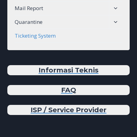
child
Toggle
Mail Report
menu
child
Toggle
Quarantine
menu
child
Ticketing System
menu
Informasi Teknis
FAQ
ISP / Service Provider