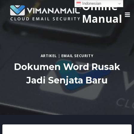
Online
Skip
Indonesian
to
Manual
content
ARTIKEL
|
EMAIL SECURITY
Dokumen Word Rusak
Jadi Senjata Baru