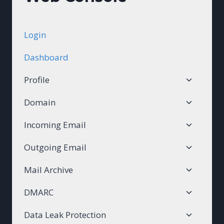
Login
Dashboard
Toggle
Profile
child
Toggle
Domain
menu
child
Toggle
Incoming Email
menu
child
Toggle
Outgoing Email
menu
child
Toggle
Mail Archive
menu
child
Toggle
DMARC
menu
child
Toggle
Data Leak Protection
menu