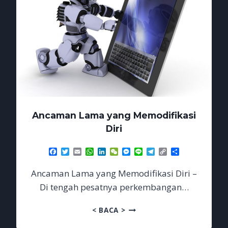
Ancaman Lama yang Memodifikasi
Diri
Facebook
Twitter
Email
WhatsApp
LinkedIn
WeChat
Messenger
Line
Telegram
Copy
Share
Link
Ancaman Lama yang Memodifikasi Diri –
Di tengah pesatnya perkembangan…
ANCAMAN
< BACA >
LAMA