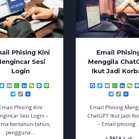
ail Phising Kini
Email Phisin
engincar Sesi
Menggila Chat
Login
Ikut Jadi Korb
acebook
Twitter
Email
WhatsApp
LinkedIn
WeChat
Messenger
Line
Facebook
Twitter
Email
WhatsAp
Linke
We
Telegram
Copy
Share
Telegram
Copy
Sha
Link
Link
Email Phising Kini
Email Phising Meng
gincar Sesi Login –
ChatGPT Ikut Jadi K
ama bertahun-tahun,
– Email phising
pengguna…
EMAIL
< BACA >