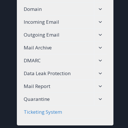
child
Toggle
Domain
menu
child
Toggle
Incoming Email
menu
child
Toggle
Outgoing Email
menu
child
Toggle
Mail Archive
menu
child
Toggle
DMARC
menu
child
Toggle
Data Leak Protection
menu
child
Toggle
Mail Report
menu
child
Toggle
Quarantine
menu
child
Ticketing System
menu