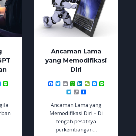
g
Ancaman Lama
GPT
yang Memodifikasi
an
Diri
p
dIn
Chat
Messenger
Line
Facebook
Twitter
Email
WhatsApp
LinkedIn
WeChat
Messenger
Line
re
Telegram
Copy
Share
Link
gila
Ancaman Lama yang
orban
Memodifikasi Diri – Di
…
tengah pesatnya
perkembangan…