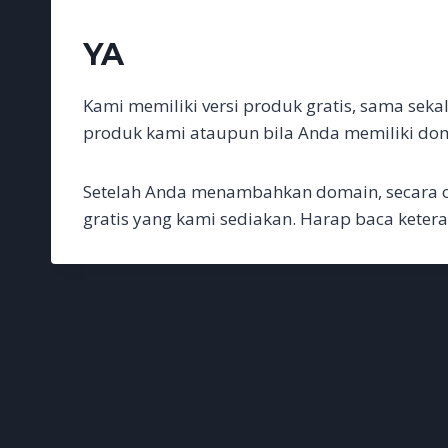
c
i
a
a
n
C
s
n
l
p
a
e
t
i
t
k
h
s
e
e
y
r
b
t
l
s
e
a
e
g
L
e
YA
o
e
A
d
t
n
r
i
o
r
p
I
g
a
n
k
p
n
e
m
k
r
Kami memiliki versi produk gratis, sama sek
produk kami ataupun bila Anda memiliki doma
Setelah Anda menambahkan domain, secara ot
gratis yang kami sediakan. Harap baca ketera